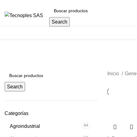
(601) 704 9294
Search
Herramientas
Inicio
Gene
Search
Categorías
64
Agroindustrial