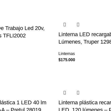
De Trabajo Led 20v,
Linterna LED recargab
ls TFLI2002
Lúmenes, Truper 129
Linternas
$
175.000
plástica 1 LED 40 lm
Linterna plástica reca
 AA – Pretul 28019
LED, 120 lúmenes – P