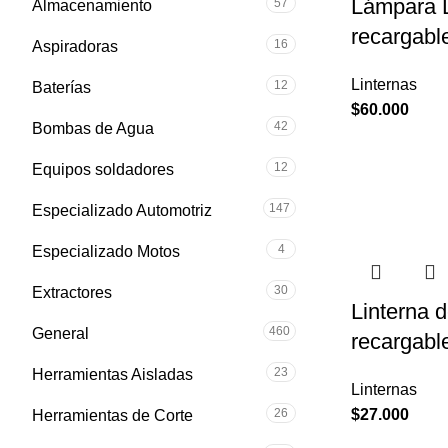
Lámpara L
57
Almacenamiento
recargabl
16
Aspiradoras
Linternas
12
Baterías
$
60.000
42
Bombas de Agua
12
Equipos soldadores
147
Especializado Automotriz
4
Especializado Motos
30
Extractores
Linterna 
460
General
recargabl
23
Herramientas Aisladas
Linternas
26
$
27.000
Herramientas de Corte