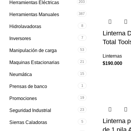
203
Herramientas Eléctricas
387
Herramientas Manuales
8
Hidrolavadoras
Linterna 
7
Inversores
Total Too
53
Manipulación de carga
Linternas
21
Maquinas Estacionarias
$
190.000
15
Neumática
1
Prensas de banco
19
Promociones
23
Seguridad Industrial
Linterna 
5
Sierras Caladoras
de 1 pila