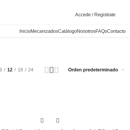
. Bogotá, Colombia
Accede / Registrate
Inicio
Mecanizados
Catálogo
Nosotros
FAQs
Contacto
9
12
18
24