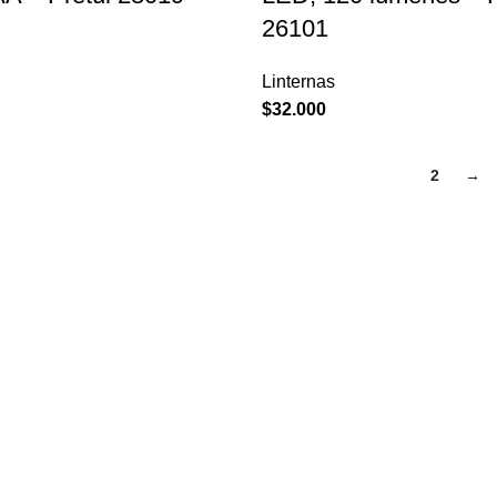
26101
Linternas
$
32.000
1
2
→