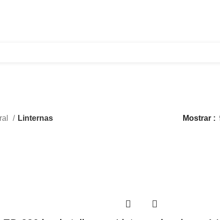
321 335 0104
ventas@tecnoples.com
Carrera 30 # 5B 21
Linternas
ral
Linternas
Mostrar