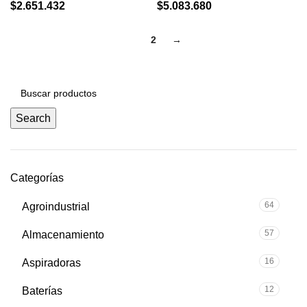
$
2.651.432
$
5.083.680
1
2
→
Search
Categorías
64
Agroindustrial
57
Almacenamiento
16
Aspiradoras
12
Baterías