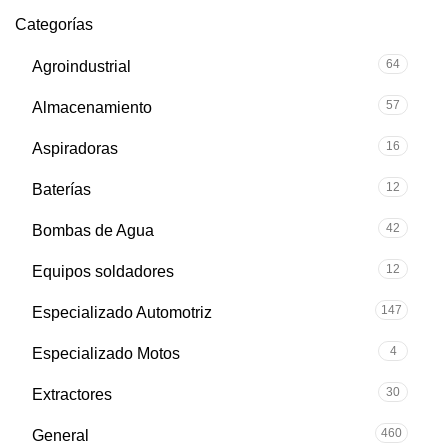
Categorías
64
Agroindustrial
57
Almacenamiento
16
Aspiradoras
12
Baterías
42
Bombas de Agua
12
Equipos soldadores
147
Especializado Automotriz
4
Especializado Motos
30
Extractores
460
General