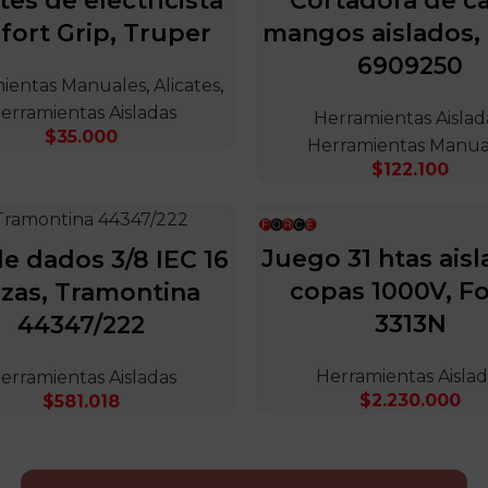
tes de electricista
Cortadora de c
fort Grip, Truper
mangos aislados,
6909250
ientas Manuales
,
Alicates
,
erramientas Aisladas
Herramientas Aislad
$
35.000
Herramientas Manua
$
122.100
Juego 31 htas aisl
e dados 3/8 IEC 16
copas 1000V, F
ezas, Tramontina
3313N
44347/222
Herramientas Aislad
erramientas Aisladas
$
2.230.000
$
581.018