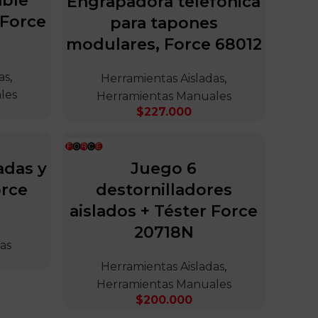
able
Engrapadora telefónica
 Force
para tapones
modulares, Force 68012
as
,
Herramientas Aisladas
,
les
Herramientas Manuales
$
227.000
adas y
Juego 6
orce
destornilladores
aislados + Téster Force
20718N
as
Herramientas Aisladas
,
Herramientas Manuales
$
200.000