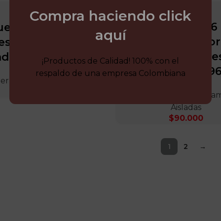
Compra haciendo click
Juego de 6
uego Alicates y
aquí
destornillado
estornilladores
dieléctricos y te
ados Force 51016N
¡Productos de Calidad! 100% con el
Truper 1419
respaldo de una empresa Colombiana
erramientas Aisladas
$
900.000
Destornilladores
,
Herram
Aisladas
$
90.000
1
2
→