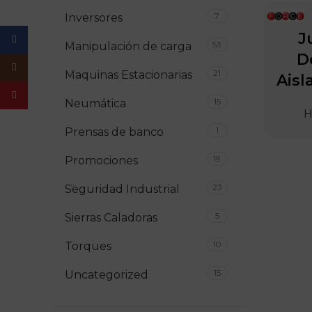
7
Inversores
J
Facebook
53
Manipulación de carga
D
Instagram
21
Maquinas Estacionarias
Aisl
YouTube
15
Neumática
H
1
Prensas de banco
19
Promociones
23
Seguridad Industrial
5
Sierras Caladoras
10
Torques
15
Uncategorized