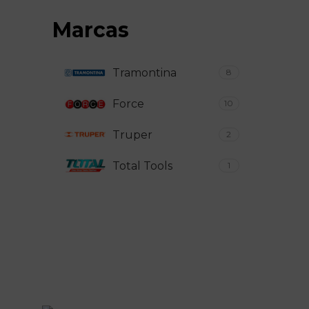
Marcas
Tramontina
8
Force
10
Truper
2
Total Tools
1