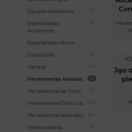
Alica
Con
12
Equipos soldadores
147
Herram
Especializado
H
Automotriz
4
Especializado Motos
30
Extractores
460
General
Jgo d
pi
23
Herramientas Aisladas
26
Herramientas de Corte
H
203
Herramientas Eléctricas
387
Herramientas Manuales
8
Hidrolavadoras