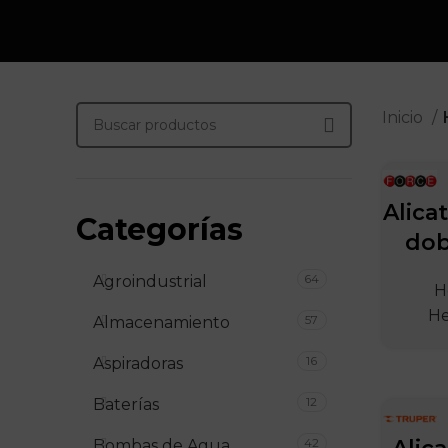
Inicio
Alica
Categorías
dob
64
Agroindustrial
H
He
57
Almacenamiento
16
Aspiradoras
12
Baterías
42
Bombas de Agua