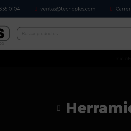
 335 0104
ventas@tecnoples.com
Carrer
Inicio
M
Herrami