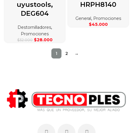
uyustools,
HRPH8140
DEG604
General
,
Promociones
$
45.000
Destornilladores
,
Promociones
El
El
$
28.000
$
32.000
precio
precio
original
actual
1
2
→
era:
es:
$32.000.
$28.000.