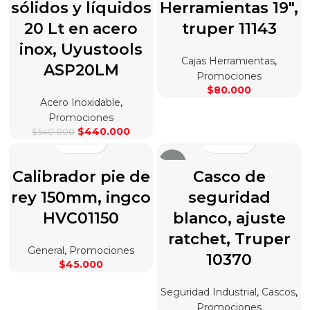
sólidos y líquidos
Herramientas 19″,
20 Lt en acero
truper 11143
inox, Uyustools
Cajas Herramientas
,
ASP20LM
Promociones
$
80.000
Acero Inoxidable
,
Promociones
El
El
$
440.000
$
540.000
precio
precio
original
actual
-19%
era:
es:
Calibrador pie de
Casco de
$540.000.
$440.000.
rey 150mm, ingco
seguridad
HVC01150
blanco, ajuste
ratchet, Truper
General
,
Promociones
10370
$
45.000
Seguridad Industrial
,
Cascos
,
Promociones