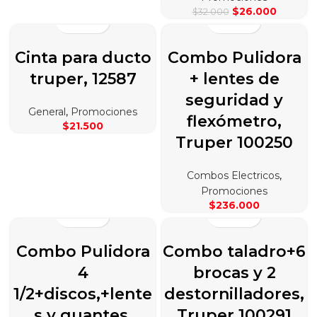
El
El
$
26.000
$
32.000
precio
precio
original
actual
era:
es:
Cinta para ducto
Combo Pulidora
$32.000.
$26.000
truper, 12587
+ lentes de
seguridad y
General
,
Promociones
flexómetro,
$
21.500
Truper 100250
Combos Electricos
,
Promociones
$
236.000
Combo Pulidora
Combo taladro+6
4
brocas y 2
1/2+discos,+lente
destornilladores,
s y guantes,
Truper 100291