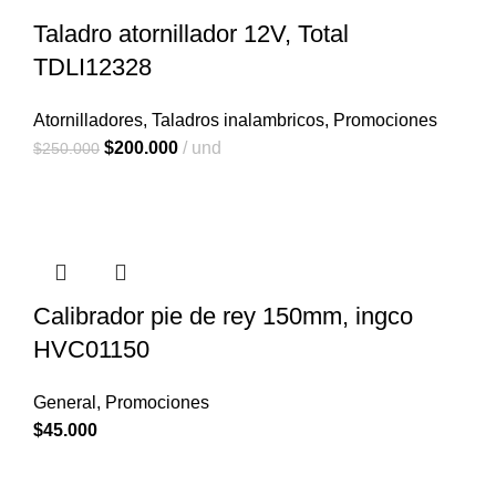
$32.000.
$28.000.
Taladro atornillador 12V, Total
TDLI12328
Atornilladores
,
Taladros inalambricos
,
Promociones
El
El
$
200.000
und
$
250.000
precio
precio
original
actual
era:
es:
$250.000.
$200.000.
Calibrador pie de rey 150mm, ingco
HVC01150
General
,
Promociones
$
45.000