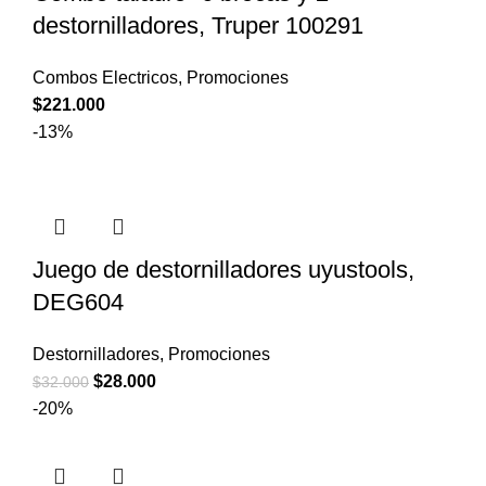
destornilladores, Truper 100291
Combos Electricos
,
Promociones
$
221.000
-13%
Juego de destornilladores uyustools,
DEG604
Destornilladores
,
Promociones
El
El
$
28.000
$
32.000
precio
precio
-20%
original
actual
era:
es: