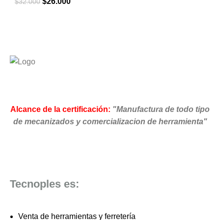
El
El
$
26.000
$
32.000
precio
precio
original
actual
era:
es:
$32.000.
$26.000.
Alcance de la certificación:
"Manufactura de todo tipo
de mecanizados y comercializacion de herramienta"
Tecnoples es:
Venta de herramientas y ferretería