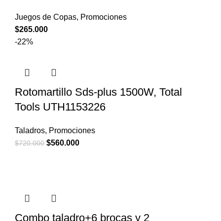
Juegos de Copas
,
Promociones
$
265.000
-22%
Rotomartillo Sds-plus 1500W, Total
Tools UTH1153226
Taladros
,
Promociones
El
El
$
560.000
$
720.000
precio
precio
original
actual
era:
es:
$720.000.
$560.000.
Combo taladro+6 brocas y 2