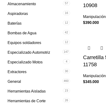
57
Almacenamiento
10908
16
Aspiradoras
Manipulación
$
390.000
12
Baterías
42
Bombas de Agua
12
Equipos soldadores
147
Especializado Automotriz
Carretilla 
4
Especializado Motos
11758
30
Extractores
Manipulación
460
General
$
345.000
23
Herramientas Aisladas
26
Herramientas de Corte