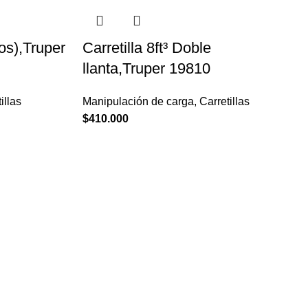
$420.000.
$380.000.
ros),Truper
Carretilla 8ft³ Doble
llanta,Truper 19810
illas
Manipulación de carga
,
Carretillas
$
410.000