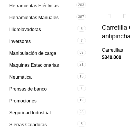
203
Herramientas Eléctricas
387
Herramientas Manuales
Carretilla
8
Hidrolavadoras
antipinch
7
Inversores
Carretillas
53
Manipulación de carga
$
340.000
21
Maquinas Estacionarias
15
Neumática
1
Prensas de banco
19
Promociones
23
Seguridad Industrial
5
Sierras Caladoras