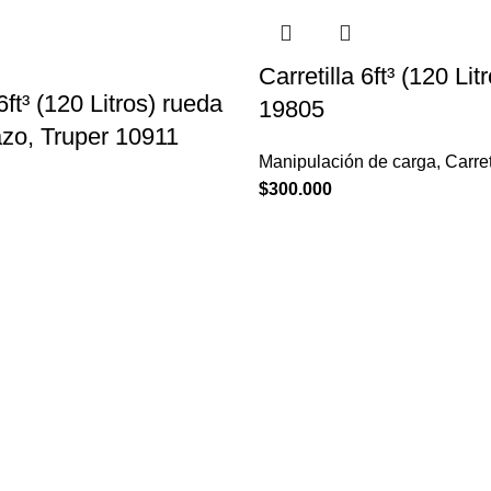
Carretilla 6ft³ (120 Lit
 6ft³ (120 Litros) rueda
19805
azo, Truper 10911
Manipulación de carga
,
Carret
$
300.000