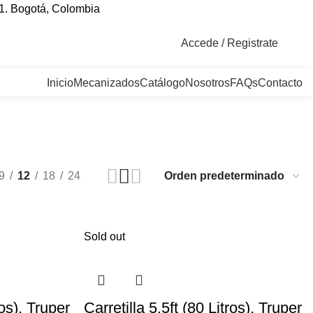
1. Bogotá, Colombia
Accede / Registrate
Inicio
Mecanizados
Catálogo
Nosotros
FAQs
Contacto
9
12
18
24
Sold out
ros), Truper
Carretilla 5.5ft (80 Litros), Truper