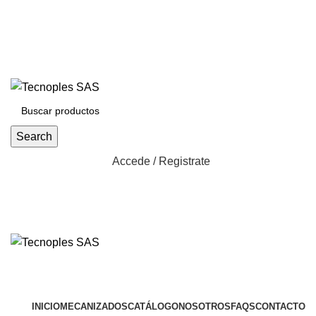
(601) 704 9294
321 335 0104
ventas@tecnoples.com
Carrera 30 # 5B 21. Bogotá, Colombia
321 335 0104
Search
Accede / Registrate
Herramientas
INICIO
MECANIZADOS
CATÁLOGO
NOSOTROS
FAQS
CONTACTO