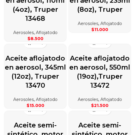
en aerosol, 110ml
en aerosol, 235ml
(4oz), Truper
(8oz), Truper
13468
Aerosoles
,
Aflojatodo
$
11.000
Aerosoles
,
Aflojatodo
$
8.500
Aceite aflojatodo
Aceite aflojatodo
en aerosol, 345ml
en aerosol, 550ml
(12oz), Truper
(19oz),Truper
13470
13472
Aerosoles
,
Aflojatodo
Aerosoles
,
Aflojatodo
$
15.000
$
21.500
Aceite semi-
Aceite semi-
sintético, motor
sintético, motor