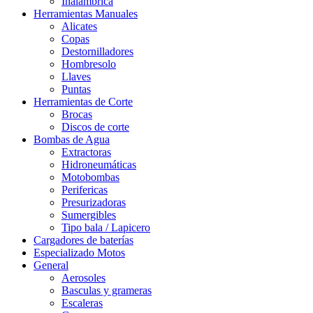
Inalámbrica
Herramientas Manuales
Alicates
Copas
Destornilladores
Hombresolo
Llaves
Puntas
Herramientas de Corte
Brocas
Discos de corte
Bombas de Agua
Extractoras
Hidroneumáticas
Motobombas
Perifericas
Presurizadoras
Sumergibles
Tipo bala / Lapicero
Cargadores de baterías
Especializado Motos
General
Aerosoles
Basculas y grameras
Escaleras