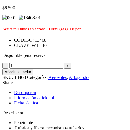
$
8.500
Aceite multiusos en aerosol, 110ml (4oz), Truper
CÓDIGO: 13468
CLAVE: WT-110
Disponible para reserva
Aceite
aflojatodo
Añadir al carrito
en
SKU:
13468
Categorías:
Aerosoles
,
Aflojatodo
aerosol,
Share:
110ml
(4oz),
Descripción
Truper
Información adicional
13468
Ficha técnica
cantidad
Descripción
Penetrante
Lubrica y libera mecanismos trabados