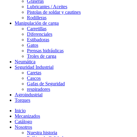
Graseras
Lubricantes / Aceites
Pistolas de soldar y cautines
Rodilleras
Manipulación de carga
Carretillas
Diferenciales
Estibadoras
Gatos
Prensas hidráulicas
Troles de carga
Neumática
Seguridad Industrial
Caretas
Cascos
Gafas de Seguridad
respiradores
Agroindustrial
Torques
Inicio
Mecanizados
Catálogo
Nosotros
Nuestra historia