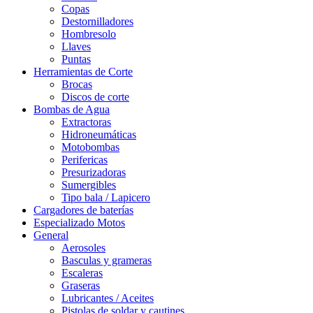
Copas
Destornilladores
Hombresolo
Llaves
Puntas
Herramientas de Corte
Brocas
Discos de corte
Bombas de Agua
Extractoras
Hidroneumáticas
Motobombas
Perifericas
Presurizadoras
Sumergibles
Tipo bala / Lapicero
Cargadores de baterías
Especializado Motos
General
Aerosoles
Basculas y grameras
Escaleras
Graseras
Lubricantes / Aceites
Pistolas de soldar y cautines