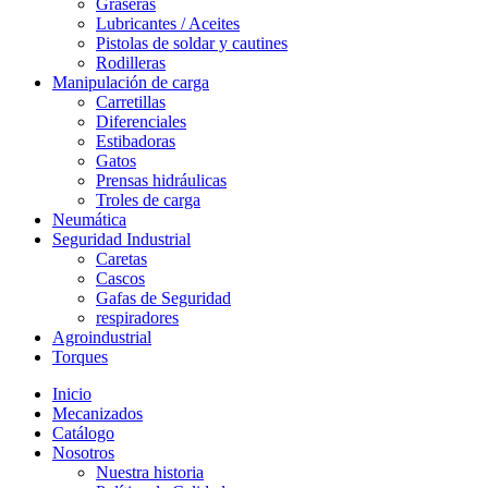
Graseras
Lubricantes / Aceites
Pistolas de soldar y cautines
Rodilleras
Manipulación de carga
Carretillas
Diferenciales
Estibadoras
Gatos
Prensas hidráulicas
Troles de carga
Neumática
Seguridad Industrial
Caretas
Cascos
Gafas de Seguridad
respiradores
Agroindustrial
Torques
Inicio
Mecanizados
Catálogo
Nosotros
Nuestra historia