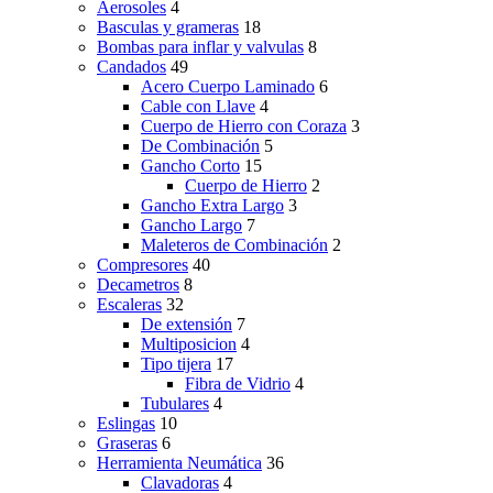
Aerosoles
4
Basculas y grameras
18
Bombas para inflar y valvulas
8
Candados
49
Acero Cuerpo Laminado
6
Cable con Llave
4
Cuerpo de Hierro con Coraza
3
De Combinación
5
Gancho Corto
15
Cuerpo de Hierro
2
Gancho Extra Largo
3
Gancho Largo
7
Maleteros de Combinación
2
Compresores
40
Decametros
8
Escaleras
32
De extensión
7
Multiposicion
4
Tipo tijera
17
Fibra de Vidrio
4
Tubulares
4
Eslingas
10
Graseras
6
Herramienta Neumática
36
Clavadoras
4