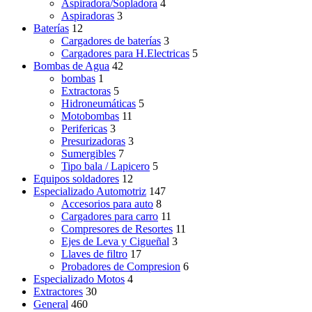
Aspiradora/Sopladora
4
Aspiradoras
3
Baterías
12
Cargadores de baterías
3
Cargadores para H.Electricas
5
Bombas de Agua
42
bombas
1
Extractoras
5
Hidroneumáticas
5
Motobombas
11
Perifericas
3
Presurizadoras
3
Sumergibles
7
Tipo bala / Lapicero
5
Equipos soldadores
12
Especializado Automotriz
147
Accesorios para auto
8
Cargadores para carro
11
Compresores de Resortes
11
Ejes de Leva y Cigueñal
3
Llaves de filtro
17
Probadores de Compresion
6
Especializado Motos
4
Extractores
30
General
460