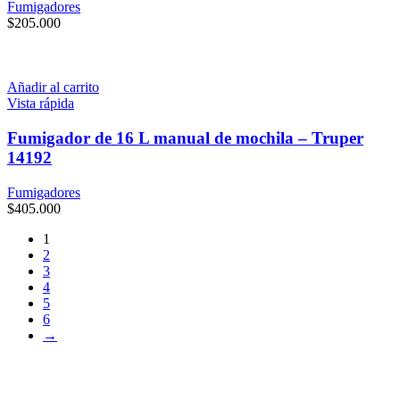
Fumigadores
$
205.000
Añadir al carrito
Vista rápida
Fumigador de 16 L manual de mochila – Truper
14192
Fumigadores
$
405.000
1
2
3
4
5
6
→