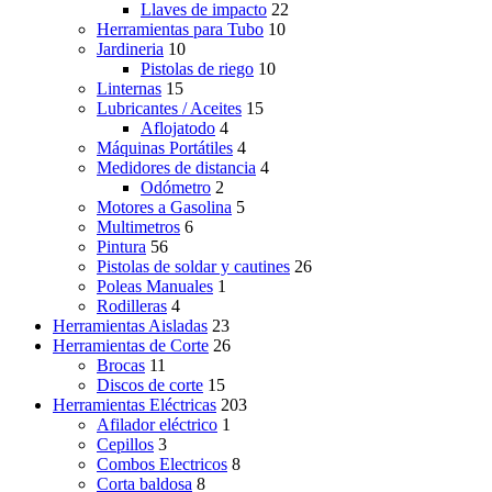
Llaves de impacto
22
Herramientas para Tubo
10
Jardineria
10
Pistolas de riego
10
Linternas
15
Lubricantes / Aceites
15
Aflojatodo
4
Máquinas Portátiles
4
Medidores de distancia
4
Odómetro
2
Motores a Gasolina
5
Multimetros
6
Pintura
56
Pistolas de soldar y cautines
26
Poleas Manuales
1
Rodilleras
4
Herramientas Aisladas
23
Herramientas de Corte
26
Brocas
11
Discos de corte
15
Herramientas Eléctricas
203
Afilador eléctrico
1
Cepillos
3
Combos Electricos
8
Corta baldosa
8