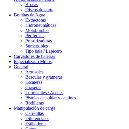
Brocas
Discos de corte
Bombas de Agua
Extractoras
Hidroneumáticas
Motobombas
Perifericas
Presurizadoras
Sumergibles
Tipo bala / Lapicero
Cargadores de baterías
Especializado Motos
General
Aerosoles
Basculas y grameras
Escaleras
Graseras
Lubricantes / Aceites
Pistolas de soldar y cautines
Rodilleras
Manipulación de carga
Carretillas
Diferenciales
Estibadoras
Gatos