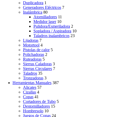
Duplicadora
1
Generadores Eléctricos
7
Inalámbrica
80
Atornilladores
11
Medidor laser
10
Pulidora/Esmeriladora
2
Sopladora / Aspiradora
10
Taladros inalambricos
23
Lijadoras
7
Motortool
4
Pistolas de calor
5
Polichadoras
2
Ruteadoras
5
Sierras Caladoras
3
Sierras Circulares
7
Taladros
35
Tronzadoras
3
Herramientas Manuales
387
Alicates
57
Cizallas
4
Copas
41
Cortadores de Tubo
5
Destornilladores
15
Hombresolo
10
Juegos de Copas
24