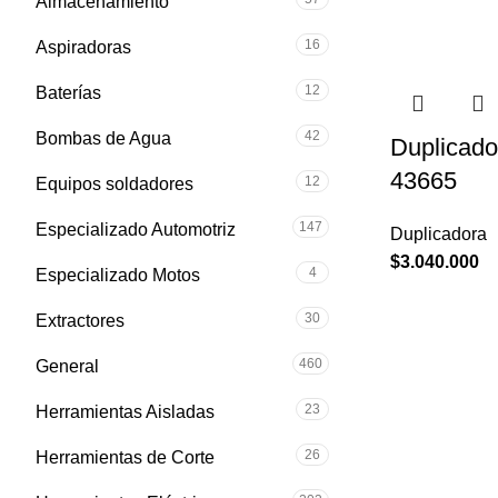
Almacenamiento
16
Aspiradoras
12
Baterías
42
Bombas de Agua
Duplicado
43665
12
Equipos soldadores
147
Especializado Automotriz
Duplicadora
$
3.040.000
4
Especializado Motos
30
Extractores
460
General
23
Herramientas Aisladas
26
Herramientas de Corte