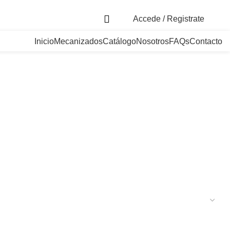
. Bogotá, Colombia
Accede / Registrate
Inicio
Mecanizados
Catálogo
Nosotros
FAQs
Contacto