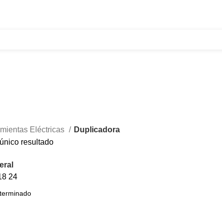
321 335 0104
ventas@tecnoples.com
Carrera 30 # 5B 21
mientas Eléctricas
Duplicadora
único resultado
eral
18
24