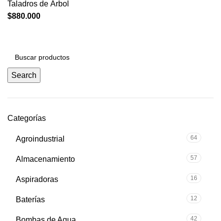
Taladros de Árbol
$
880.000
Search
Categorías
64
Agroindustrial
57
Almacenamiento
16
Aspiradoras
12
Baterías
42
Bombas de Agua