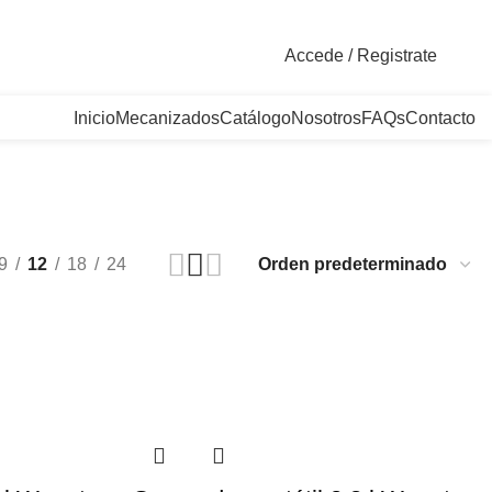
. Bogotá, Colombia
Accede / Registrate
Inicio
Mecanizados
Catálogo
Nosotros
FAQs
Contacto
9
12
18
24