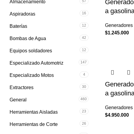
Generador
57
Almacenamiento
a gasolin
16
Aspiradoras
Generadores 
12
Baterías
$
1.245.000
42
Bombas de Agua
12
Equipos soldadores
147
Especializado Automotriz
4
Especializado Motos
Generador
30
Extractores
a gasolin
460
General
Generadores 
23
Herramientas Aisladas
$
4.950.000
26
Herramientas de Corte