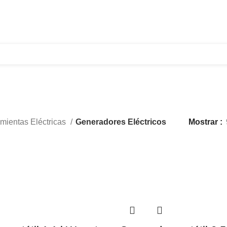
321 335 0104
ventas@tecnoples.com
Carrera 30 # 5B 21
Generadores Eléctricos
mientas Eléctricas
Generadores Eléctricos
Mostrar