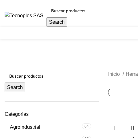
(601) 704 9294
Search
Herramientas
Inicio
Herra
Search
Categorías
64
Agroindustrial