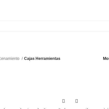
321 335 0104
ventas@tecnoples.com
Carrera 30 # 5B 21
Cajas Herramientas
cenamiento
Cajas Herramientas
Mo