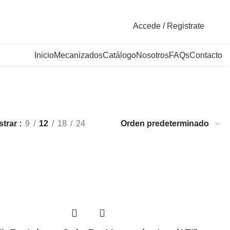
. Bogotá, Colombia
Accede / Registrate
Inicio
Mecanizados
Catálogo
Nosotros
FAQs
Contacto
strar
9
12
18
24