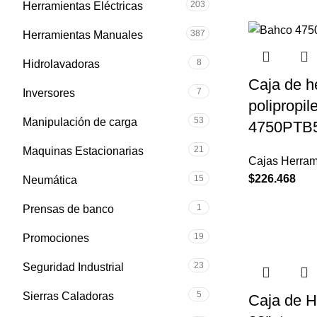
203
Herramientas Eléctricas
387
Herramientas Manuales
8
Hidrolavadoras
Caja de h
7
Inversores
polipropi
53
Manipulación de carga
4750PTB
21
Maquinas Estacionarias
Cajas Herram
$
226.468
15
Neumática
1
Prensas de banco
19
Promociones
23
Seguridad Industrial
5
Sierras Caladoras
Caja de H