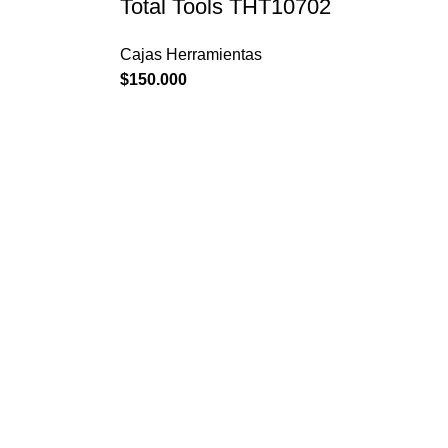
Total Tools THT10702
Cajas Herramientas
$
150.000
→