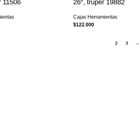
r 11506
26″, truper 19882
ientas
Cajas Herramientas
$
122.000
1
2
3