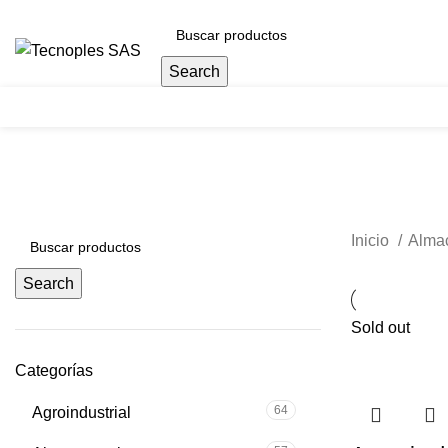
(601) 704 9294
Search
Herramientas
Inicio
Alma
Search
Sold out
Categorías
64
Agroindustrial