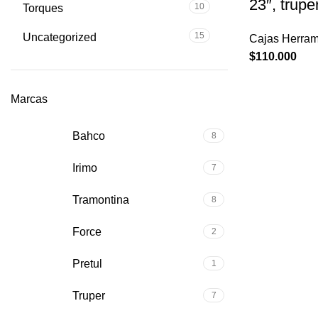
23″, trupe
10
Torques
15
Uncategorized
Cajas Herram
$
110.000
Marcas
Bahco
8
Irimo
7
Tramontina
8
Force
2
Pretul
1
Truper
7