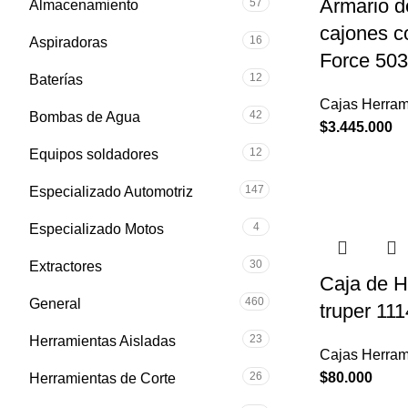
Armario d
57
Almacenamiento
cajones c
16
Aspiradoras
Force 50
12
Baterías
Cajas Herram
42
Bombas de Agua
$
3.445.000
12
Equipos soldadores
147
Especializado Automotriz
4
Especializado Motos
30
Extractores
Caja de H
460
General
truper 11
23
Herramientas Aisladas
Cajas Herram
26
$
80.000
Herramientas de Corte