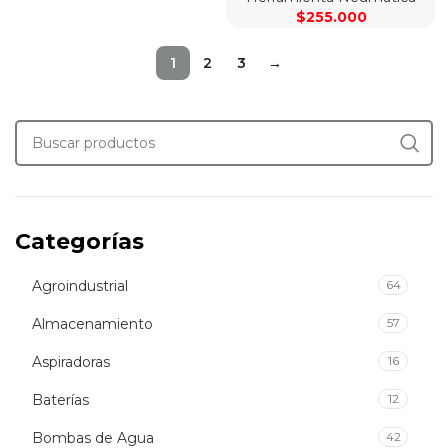
$
255.000
1
2
3
→
Categorías
Agroindustrial
64
Almacenamiento
57
Aspiradoras
16
Baterías
12
Bombas de Agua
42