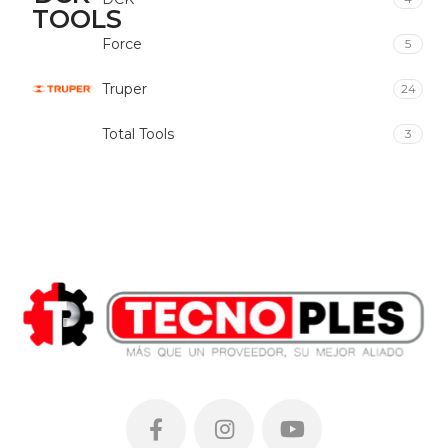
Force
5
Truper
24
Total Tools
3