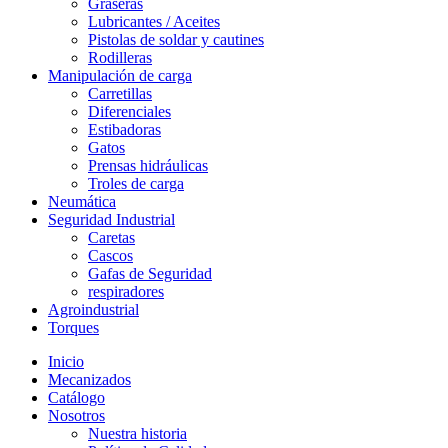
Graseras
Lubricantes / Aceites
Pistolas de soldar y cautines
Rodilleras
Manipulación de carga
Carretillas
Diferenciales
Estibadoras
Gatos
Prensas hidráulicas
Troles de carga
Neumática
Seguridad Industrial
Caretas
Cascos
Gafas de Seguridad
respiradores
Agroindustrial
Torques
Inicio
Mecanizados
Catálogo
Nosotros
Nuestra historia