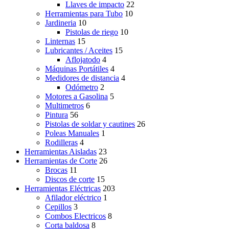
Llaves de impacto
22
Herramientas para Tubo
10
Jardineria
10
Pistolas de riego
10
Linternas
15
Lubricantes / Aceites
15
Aflojatodo
4
Máquinas Portátiles
4
Medidores de distancia
4
Odómetro
2
Motores a Gasolina
5
Multimetros
6
Pintura
56
Pistolas de soldar y cautines
26
Poleas Manuales
1
Rodilleras
4
Herramientas Aisladas
23
Herramientas de Corte
26
Brocas
11
Discos de corte
15
Herramientas Eléctricas
203
Afilador eléctrico
1
Cepillos
3
Combos Electricos
8
Corta baldosa
8