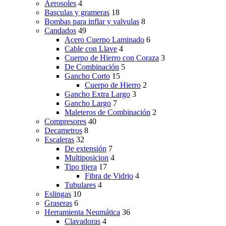
Aerosoles
4
Basculas y grameras
18
Bombas para inflar y valvulas
8
Candados
49
Acero Cuerpo Laminado
6
Cable con Llave
4
Cuerpo de Hierro con Coraza
3
De Combinación
5
Gancho Corto
15
Cuerpo de Hierro
2
Gancho Extra Largo
3
Gancho Largo
7
Maleteros de Combinación
2
Compresores
40
Decametros
8
Escaleras
32
De extensión
7
Multiposicion
4
Tipo tijera
17
Fibra de Vidrio
4
Tubulares
4
Eslingas
10
Graseras
6
Herramienta Neumática
36
Clavadoras
4