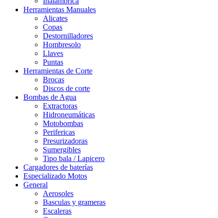
Inalámbrica
Herramientas Manuales
Alicates
Copas
Destornilladores
Hombresolo
Llaves
Puntas
Herramientas de Corte
Brocas
Discos de corte
Bombas de Agua
Extractoras
Hidroneumáticas
Motobombas
Perifericas
Presurizadoras
Sumergibles
Tipo bala / Lapicero
Cargadores de baterías
Especializado Motos
General
Aerosoles
Basculas y grameras
Escaleras