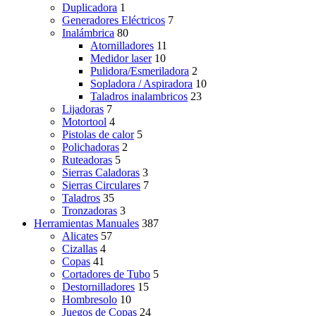
Duplicadora
1
Generadores Eléctricos
7
Inalámbrica
80
Atornilladores
11
Medidor laser
10
Pulidora/Esmeriladora
2
Sopladora / Aspiradora
10
Taladros inalambricos
23
Lijadoras
7
Motortool
4
Pistolas de calor
5
Polichadoras
2
Ruteadoras
5
Sierras Caladoras
3
Sierras Circulares
7
Taladros
35
Tronzadoras
3
Herramientas Manuales
387
Alicates
57
Cizallas
4
Copas
41
Cortadores de Tubo
5
Destornilladores
15
Hombresolo
10
Juegos de Copas
24