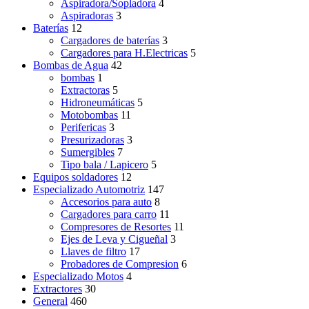
Aspiradora/Sopladora
4
Aspiradoras
3
Baterías
12
Cargadores de baterías
3
Cargadores para H.Electricas
5
Bombas de Agua
42
bombas
1
Extractoras
5
Hidroneumáticas
5
Motobombas
11
Perifericas
3
Presurizadoras
3
Sumergibles
7
Tipo bala / Lapicero
5
Equipos soldadores
12
Especializado Automotriz
147
Accesorios para auto
8
Cargadores para carro
11
Compresores de Resortes
11
Ejes de Leva y Cigueñal
3
Llaves de filtro
17
Probadores de Compresion
6
Especializado Motos
4
Extractores
30
General
460