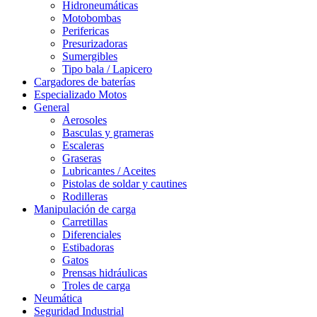
Hidroneumáticas
Motobombas
Perifericas
Presurizadoras
Sumergibles
Tipo bala / Lapicero
Cargadores de baterías
Especializado Motos
General
Aerosoles
Basculas y grameras
Escaleras
Graseras
Lubricantes / Aceites
Pistolas de soldar y cautines
Rodilleras
Manipulación de carga
Carretillas
Diferenciales
Estibadoras
Gatos
Prensas hidráulicas
Troles de carga
Neumática
Seguridad Industrial