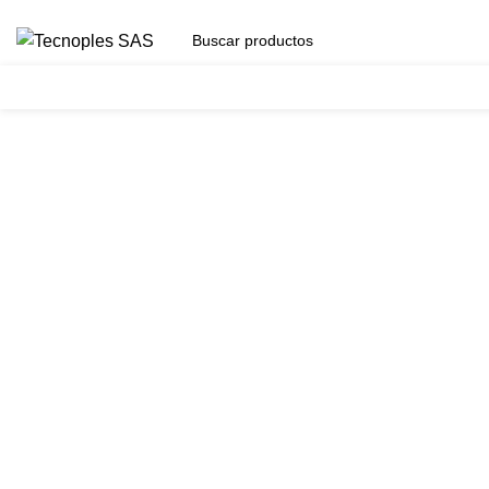
(601) 704 9294
Herramientas
Clic para agrandar