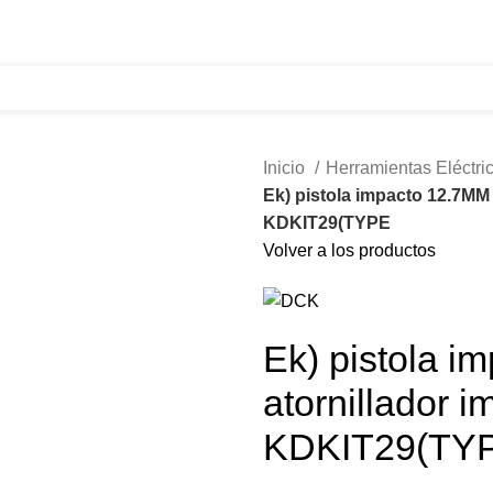
321 335 0104
ventas@tecnoples.com
Carrera 30 # 5B 21
Inicio
Herramientas Eléctri
Ek) pistola impacto 12.7MM 
KDKIT29(TYPE
Volver a los productos
Ek) pistola i
atornillador 
KDKIT29(TY