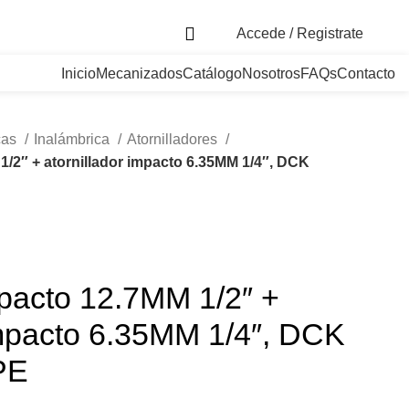
. Bogotá, Colombia
Accede / Registrate
Inicio
Mecanizados
Catálogo
Nosotros
FAQs
Contacto
cas
Inalámbrica
Atornilladores
1/2″ + atornillador impacto 6.35MM 1/4″, DCK
mpacto 12.7MM 1/2″ +
impacto 6.35MM 1/4″, DCK
PE