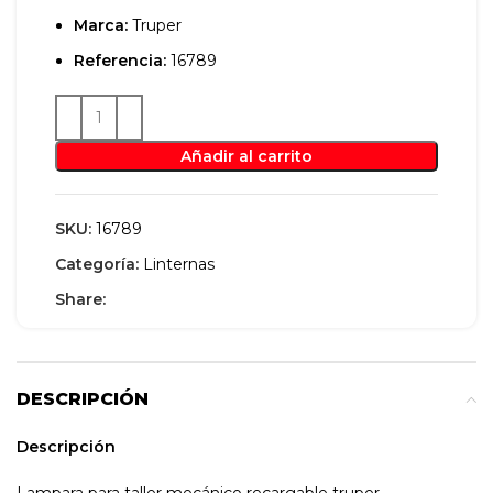
Marca:
Truper
Referencia:
16789
Añadir al carrito
SKU:
16789
Categoría:
Linternas
Share:
DESCRIPCIÓN
Descripción
Lampara para taller mecánico recargable truper