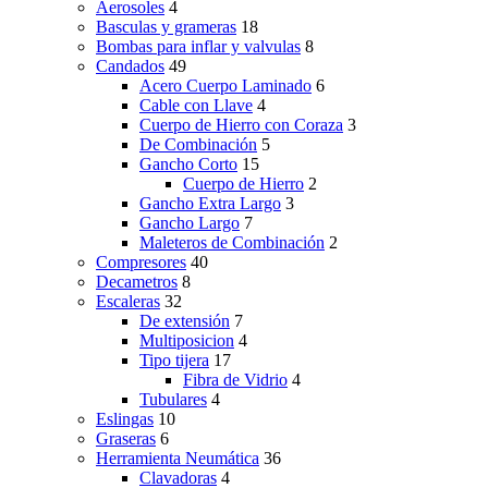
Aerosoles
4
Basculas y grameras
18
Bombas para inflar y valvulas
8
Candados
49
Acero Cuerpo Laminado
6
Cable con Llave
4
Cuerpo de Hierro con Coraza
3
De Combinación
5
Gancho Corto
15
Cuerpo de Hierro
2
Gancho Extra Largo
3
Gancho Largo
7
Maleteros de Combinación
2
Compresores
40
Decametros
8
Escaleras
32
De extensión
7
Multiposicion
4
Tipo tijera
17
Fibra de Vidrio
4
Tubulares
4
Eslingas
10
Graseras
6
Herramienta Neumática
36
Clavadoras
4