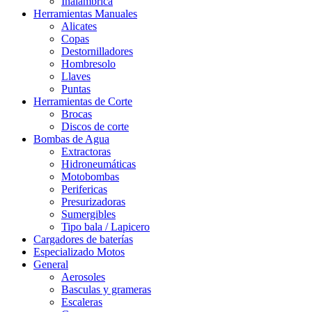
Inalámbrica
Herramientas Manuales
Alicates
Copas
Destornilladores
Hombresolo
Llaves
Puntas
Herramientas de Corte
Brocas
Discos de corte
Bombas de Agua
Extractoras
Hidroneumáticas
Motobombas
Perifericas
Presurizadoras
Sumergibles
Tipo bala / Lapicero
Cargadores de baterías
Especializado Motos
General
Aerosoles
Basculas y grameras
Escaleras