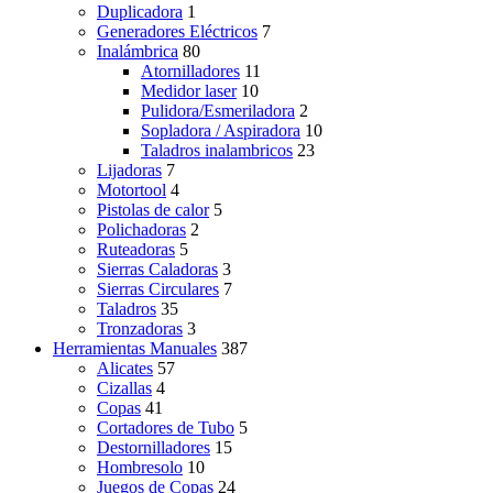
Duplicadora
1
Generadores Eléctricos
7
Inalámbrica
80
Atornilladores
11
Medidor laser
10
Pulidora/Esmeriladora
2
Sopladora / Aspiradora
10
Taladros inalambricos
23
Lijadoras
7
Motortool
4
Pistolas de calor
5
Polichadoras
2
Ruteadoras
5
Sierras Caladoras
3
Sierras Circulares
7
Taladros
35
Tronzadoras
3
Herramientas Manuales
387
Alicates
57
Cizallas
4
Copas
41
Cortadores de Tubo
5
Destornilladores
15
Hombresolo
10
Juegos de Copas
24