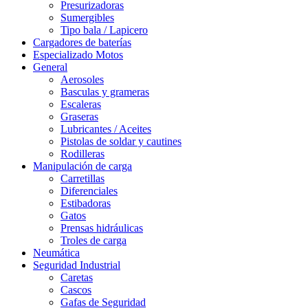
Presurizadoras
Sumergibles
Tipo bala / Lapicero
Cargadores de baterías
Especializado Motos
General
Aerosoles
Basculas y grameras
Escaleras
Graseras
Lubricantes / Aceites
Pistolas de soldar y cautines
Rodilleras
Manipulación de carga
Carretillas
Diferenciales
Estibadoras
Gatos
Prensas hidráulicas
Troles de carga
Neumática
Seguridad Industrial
Caretas
Cascos
Gafas de Seguridad