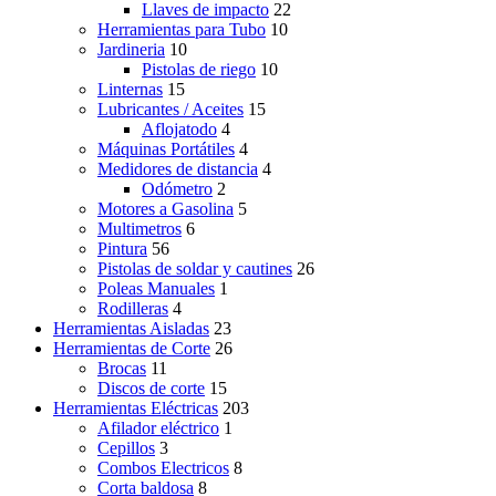
Llaves de impacto
22
Herramientas para Tubo
10
Jardineria
10
Pistolas de riego
10
Linternas
15
Lubricantes / Aceites
15
Aflojatodo
4
Máquinas Portátiles
4
Medidores de distancia
4
Odómetro
2
Motores a Gasolina
5
Multimetros
6
Pintura
56
Pistolas de soldar y cautines
26
Poleas Manuales
1
Rodilleras
4
Herramientas Aisladas
23
Herramientas de Corte
26
Brocas
11
Discos de corte
15
Herramientas Eléctricas
203
Afilador eléctrico
1
Cepillos
3
Combos Electricos
8
Corta baldosa
8