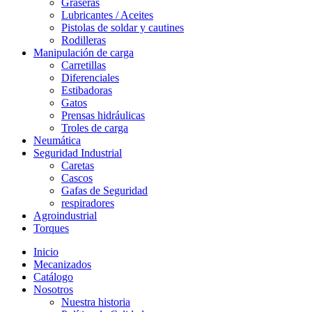
Graseras
Lubricantes / Aceites
Pistolas de soldar y cautines
Rodilleras
Manipulación de carga
Carretillas
Diferenciales
Estibadoras
Gatos
Prensas hidráulicas
Troles de carga
Neumática
Seguridad Industrial
Caretas
Cascos
Gafas de Seguridad
respiradores
Agroindustrial
Torques
Inicio
Mecanizados
Catálogo
Nosotros
Nuestra historia