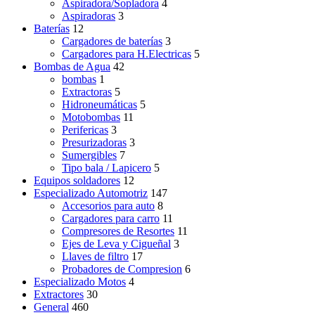
Aspiradora/Sopladora
4
Aspiradoras
3
Baterías
12
Cargadores de baterías
3
Cargadores para H.Electricas
5
Bombas de Agua
42
bombas
1
Extractoras
5
Hidroneumáticas
5
Motobombas
11
Perifericas
3
Presurizadoras
3
Sumergibles
7
Tipo bala / Lapicero
5
Equipos soldadores
12
Especializado Automotriz
147
Accesorios para auto
8
Cargadores para carro
11
Compresores de Resortes
11
Ejes de Leva y Cigueñal
3
Llaves de filtro
17
Probadores de Compresion
6
Especializado Motos
4
Extractores
30
General
460