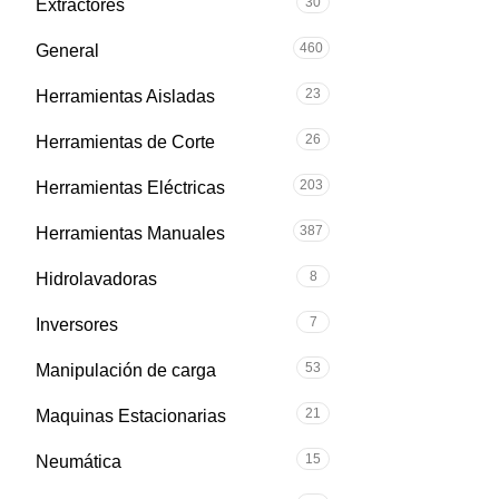
30
Extractores
460
General
23
Herramientas Aisladas
26
Herramientas de Corte
203
Herramientas Eléctricas
387
Herramientas Manuales
8
Hidrolavadoras
7
Inversores
53
Manipulación de carga
21
Maquinas Estacionarias
15
Neumática