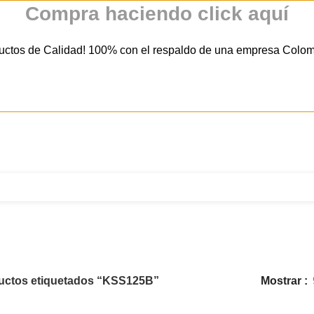
Compra haciendo click aquí
uctos de Calidad! 100% con el respaldo de una empresa Colo
321 335 0104
ventas@tecnoples.com
Carrera 30 # 5B 21
KSS125B
uctos etiquetados “KSS125B”
Mostrar