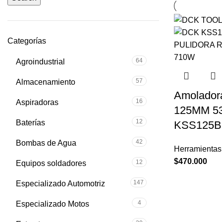
Categorías
64
Agroindustrial
57
Almacenamiento
Amoladora
16
Aspiradoras
125MM 5
12
Baterías
KSS125B
42
Bombas de Agua
Herramientas 
$
470.000
12
Equipos soldadores
147
Especializado Automotriz
4
Especializado Motos