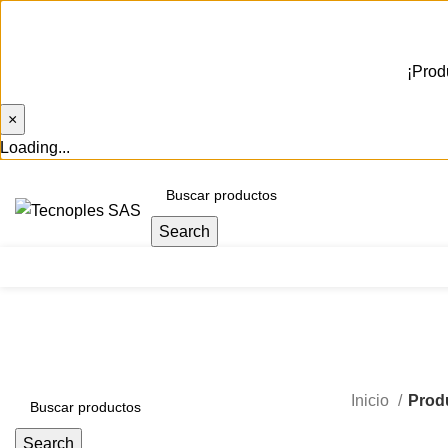
¡Prod
×
Loading...
(601) 704 9294
Search
Herramientas
Inicio
Prod
Search