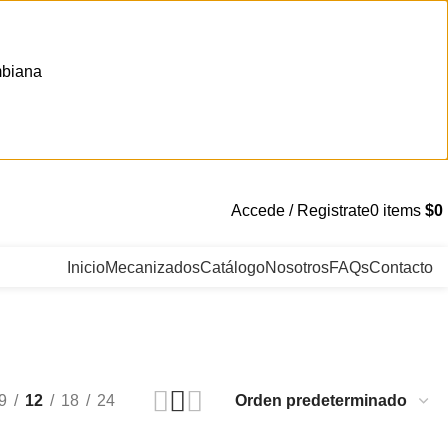
mbiana
. Bogotá, Colombia
Accede / Registrate
0
items
$
0
Inicio
Mecanizados
Catálogo
Nosotros
FAQs
Contacto
9
12
18
24