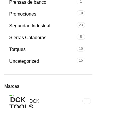
1
Prensas de banco
19
Promociones
23
Seguridad Industrial
5
Sierras Caladoras
10
Torques
15
Uncategorized
Marcas
DCK
1