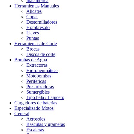
Inalámbrica
Herramientas Manuales
Alicates
Copas
Destornilladores
Hombresolo
Llaves
Puntas
Herramientas de Corte
Brocas
Discos de corte
Bombas de Agua
Extractoras
Hidroneumáticas
Motobombas
Perifericas
Presurizadoras
Sumergibles
Tipo bala / Lapicero
Cargadores de baterías
Especializado Motos
General
Aerosoles
Basculas y grameras
Escaleras