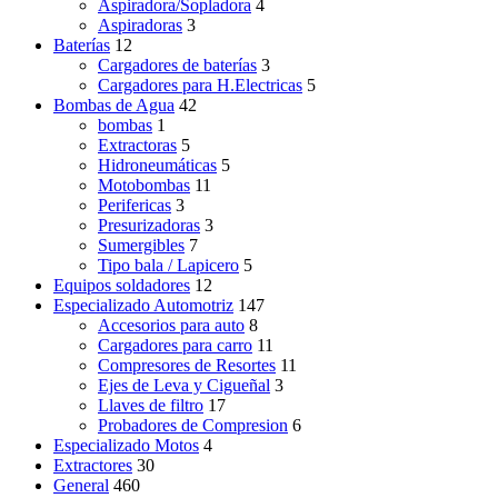
Aspiradora/Sopladora
4
Aspiradoras
3
Baterías
12
Cargadores de baterías
3
Cargadores para H.Electricas
5
Bombas de Agua
42
bombas
1
Extractoras
5
Hidroneumáticas
5
Motobombas
11
Perifericas
3
Presurizadoras
3
Sumergibles
7
Tipo bala / Lapicero
5
Equipos soldadores
12
Especializado Automotriz
147
Accesorios para auto
8
Cargadores para carro
11
Compresores de Resortes
11
Ejes de Leva y Cigueñal
3
Llaves de filtro
17
Probadores de Compresion
6
Especializado Motos
4
Extractores
30
General
460