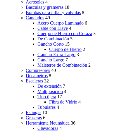
Aerosoles
4
Basculas y grameras
18
Bombas para inflar y valvulas
8
Candados
49
Acero Cuerpo Laminado
6
Cable con Llave
4
Cuerpo de Hierro con Coraza
3
De Combinación
5
Gancho Corto
15
Cuerpo de Hierro
2
Gancho Extra Largo
3
Gancho Largo
7
Maleteros de Combinación
2
Compresores
40
Decametros
8
Escaleras
32
De extensión
7
Multiposicion
4
Tipo tijera
17
Fibra de Vidrio
4
Tubulares
4
Eslingas
10
Graseras
6
Herramienta Neumática
36
Clavadoras
4