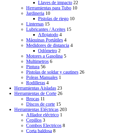
Llaves de impacto
22
Herramientas para Tubo
10
Jardineria
10
Pistolas de riego
10
Linternas
15
Lubricantes / Aceites
15
Aflojatodo
4
Máquinas Portátiles
4
Medidores de distancia
4
Odómetro
2
Motores a Gasolina
5
Multimetros
6
Pintura
56
Pistolas de soldar y cautines
26
Poleas Manuales
1
Rodilleras
4
Herramientas Aisladas
23
Herramientas de Corte
26
Brocas
11
Discos de corte
15
Herramientas Eléctricas
203
Afilador eléctrico
1
Cepillos
3
Combos Electricos
8
Corta baldosa
8