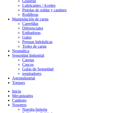
Graseras
Lubricantes / Aceites
Pistolas de soldar y cautines
Rodilleras
Manipulación de carga
Carretillas
Diferenciales
Estibadoras
Gatos
Prensas hidráulicas
Troles de carga
Neumática
Seguridad Industrial
Caretas
Cascos
Gafas de Seguridad
respiradores
Agroindustrial
Torques
Inicio
Mecanizados
Catálogo
Nosotros
Nuestra historia