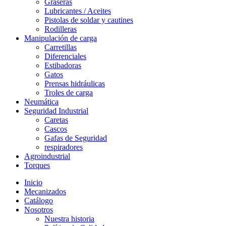
Graseras
Lubricantes / Aceites
Pistolas de soldar y cautines
Rodilleras
Manipulación de carga
Carretillas
Diferenciales
Estibadoras
Gatos
Prensas hidráulicas
Troles de carga
Neumática
Seguridad Industrial
Caretas
Cascos
Gafas de Seguridad
respiradores
Agroindustrial
Torques
Inicio
Mecanizados
Catálogo
Nosotros
Nuestra historia