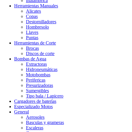
Inalámbrica
Herramientas Manuales
Alicates
Copas
Destornilladores
Hombresolo
Llaves
Puntas
Herramientas de Corte
Brocas
Discos de corte
Bombas de Agua
Extractoras
Hidroneumáticas
Motobombas
Perifericas
Presurizadoras
Sumergibles
Tipo bala / Lapicero
Cargadores de baterías
Especializado Motos
General
Aerosoles
Basculas y grameras
Escaleras