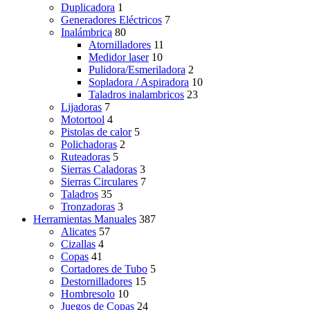
Duplicadora
1
Generadores Eléctricos
7
Inalámbrica
80
Atornilladores
11
Medidor laser
10
Pulidora/Esmeriladora
2
Sopladora / Aspiradora
10
Taladros inalambricos
23
Lijadoras
7
Motortool
4
Pistolas de calor
5
Polichadoras
2
Ruteadoras
5
Sierras Caladoras
3
Sierras Circulares
7
Taladros
35
Tronzadoras
3
Herramientas Manuales
387
Alicates
57
Cizallas
4
Copas
41
Cortadores de Tubo
5
Destornilladores
15
Hombresolo
10
Juegos de Copas
24