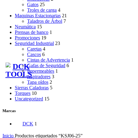
Gatos
25
Troles de carga
4
Maquinas Estacionarias
21
Taladros de Árbol
7
Neumática
15
Prensas de banco
1
Promociones
19
Seguridad Industrial
23
Caretas
4
Cascos
6
Cintas de Advertencia
1
Gafas de Seguridad
6
Impermeables
1
respiradores
3
Tapa oídos
2
Sierras Caladoras
5
Torques
10
Uncategorized
15
Marcas
DCK
1
Inicio
Productos etiquetados “KSJ06-25”