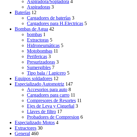
Aspiradora/Sopladora
4
Aspiradoras
3
Baterías
12
Cargadores de baterías
3
Cargadores para H.Electricas
5
Bombas de Agua
42
bombas
1
Extractoras
5
Hidroneumáticas
5
Motobombas
11
Perifericas
3
Presurizadoras
3
Sumergibles
7
Tipo bala / Lapicero
5
Equipos soldadores
12
Especializado Automotriz
147
Accesorios para auto
8
Cargadores para carro
11
Compresores de Resortes
11
Ejes de Leva y Cigueñal
3
Llaves de filtro
17
Probadores de Compresion
6
Especializado Motos
4
Extractores
30
General
460