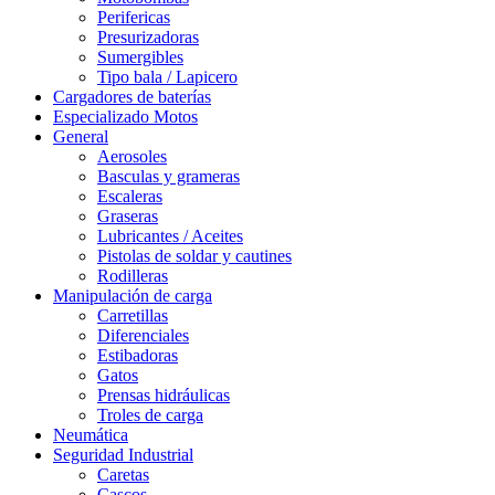
Perifericas
Presurizadoras
Sumergibles
Tipo bala / Lapicero
Cargadores de baterías
Especializado Motos
General
Aerosoles
Basculas y grameras
Escaleras
Graseras
Lubricantes / Aceites
Pistolas de soldar y cautines
Rodilleras
Manipulación de carga
Carretillas
Diferenciales
Estibadoras
Gatos
Prensas hidráulicas
Troles de carga
Neumática
Seguridad Industrial
Caretas
Cascos