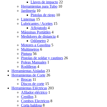
Llaves de impacto
22
Herramientas para Tubo
10
Jardineria
10
Pistolas de riego
10
Linternas
15
Lubricantes / Aceites
15
Aflojatodo
4
Máquinas Portátiles
4
Medidores de distancia
4
Odómetro
2
Motores a Gasolina
5
Multimetros
6
Pintura
56
Pistolas de soldar y cautines
26
Poleas Manuales
1
Rodilleras
4
Herramientas Aisladas
23
Herramientas de Corte
26
Brocas
11
Discos de corte
15
Herramientas Eléctricas
203
Afilador eléctrico
1
Cepillos
3
Combos Electricos
8
Corta baldosa
8