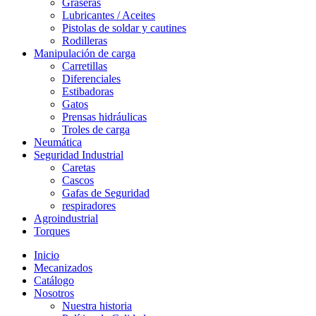
Graseras
Lubricantes / Aceites
Pistolas de soldar y cautines
Rodilleras
Manipulación de carga
Carretillas
Diferenciales
Estibadoras
Gatos
Prensas hidráulicas
Troles de carga
Neumática
Seguridad Industrial
Caretas
Cascos
Gafas de Seguridad
respiradores
Agroindustrial
Torques
Inicio
Mecanizados
Catálogo
Nosotros
Nuestra historia