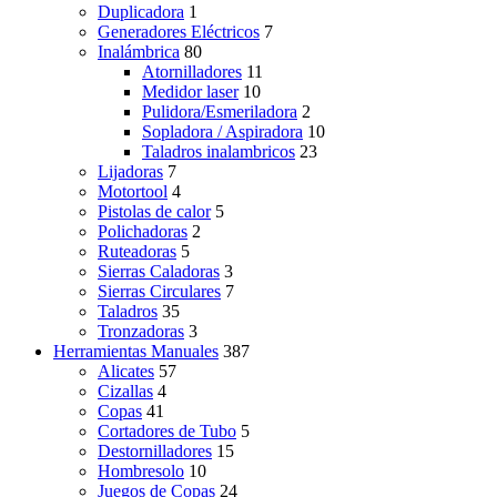
Duplicadora
1
Generadores Eléctricos
7
Inalámbrica
80
Atornilladores
11
Medidor laser
10
Pulidora/Esmeriladora
2
Sopladora / Aspiradora
10
Taladros inalambricos
23
Lijadoras
7
Motortool
4
Pistolas de calor
5
Polichadoras
2
Ruteadoras
5
Sierras Caladoras
3
Sierras Circulares
7
Taladros
35
Tronzadoras
3
Herramientas Manuales
387
Alicates
57
Cizallas
4
Copas
41
Cortadores de Tubo
5
Destornilladores
15
Hombresolo
10
Juegos de Copas
24