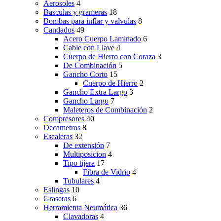
Aerosoles
4
Basculas y grameras
18
Bombas para inflar y valvulas
8
Candados
49
Acero Cuerpo Laminado
6
Cable con Llave
4
Cuerpo de Hierro con Coraza
3
De Combinación
5
Gancho Corto
15
Cuerpo de Hierro
2
Gancho Extra Largo
3
Gancho Largo
7
Maleteros de Combinación
2
Compresores
40
Decametros
8
Escaleras
32
De extensión
7
Multiposicion
4
Tipo tijera
17
Fibra de Vidrio
4
Tubulares
4
Eslingas
10
Graseras
6
Herramienta Neumática
36
Clavadoras
4