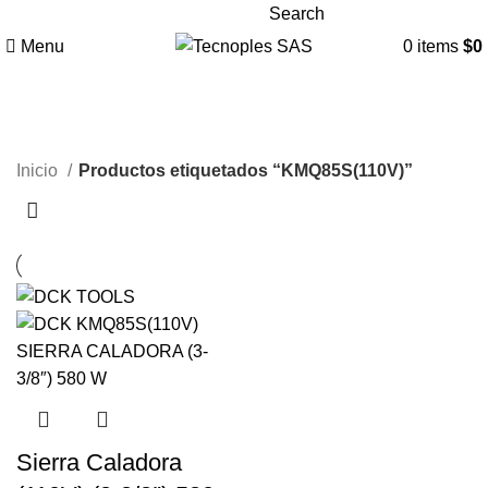
Search
321 335 0104
Menu
0
items
$
0
KMQ85S(110V)
Inicio
Productos etiquetados “KMQ85S(110V)”
Sierra Caladora