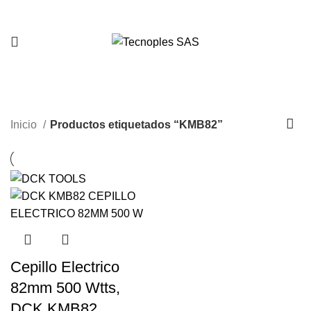
321 335 0104
KMB82
Inicio
Productos etiquetados “KMB82”
Cepillo Electrico
82mm 500 Wtts,
DCK KMB82