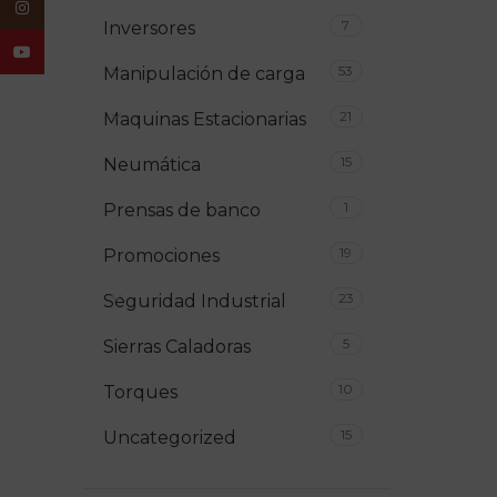
Instagram
7
Inversores
YouTube
53
Manipulación de carga
21
Maquinas Estacionarias
15
Neumática
1
Prensas de banco
19
Promociones
23
Seguridad Industrial
5
Sierras Caladoras
10
Torques
15
Uncategorized