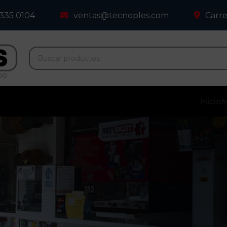
 335 0104
ventas@tecnoples.com
Carre
Inicio
M