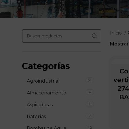
Inicio
Mostra
Categorías
AIR FO
Co
verti
64
Agroindustrial
274
57
Almacenamiento
BAR
16
Aspiradoras
12
Baterías
42
Bombas de Agua