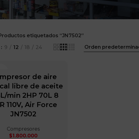
Productos etiquetados “JN7502”
r
9
12
18
24
RCE
mpresor de aire
cal libre de aceite
L/min 2HP 70L 8
 110V, Air Force
JN7502
Compresores
$
1.800.000