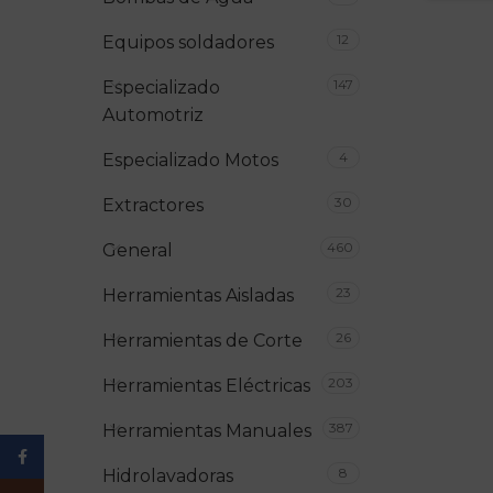
12
Equipos soldadores
147
Especializado
Automotriz
4
Especializado Motos
30
Extractores
460
General
23
Herramientas Aisladas
26
Herramientas de Corte
203
Herramientas Eléctricas
387
Herramientas Manuales
Facebook
8
Hidrolavadoras