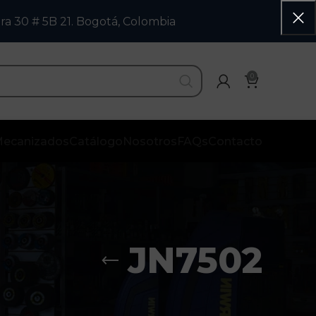
ra 30 # 5B 21. Bogotá, Colombia
0
ecanizados
Catálogo
Nosotros
FAQs
Contacto
JN7502