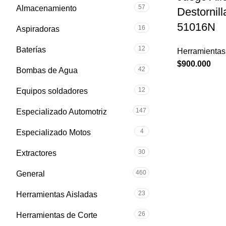
57
Almacenamiento
Destornil
51016N
16
Aspiradoras
12
Baterías
Herramientas
$
900.000
42
Bombas de Agua
12
Equipos soldadores
147
Especializado Automotriz
4
Especializado Motos
30
Extractores
460
General
23
Herramientas Aisladas
26
Herramientas de Corte