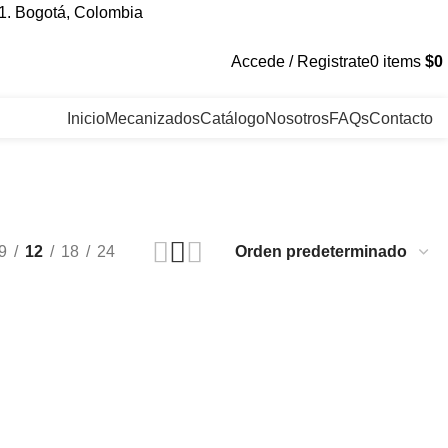
1. Bogotá, Colombia
Accede / Registrate
0
items
$
0
Inicio
Mecanizados
Catálogo
Nosotros
FAQs
Contacto
9
12
18
24