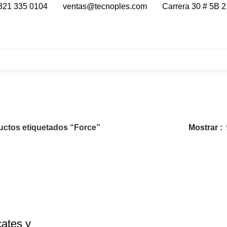
321 335 0104
ventas@tecnoples.com
Carrera 30 # 5B 2
Force
uctos etiquetados “Force”
Mostrar
cates y