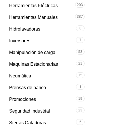
203
Herramientas Eléctricas
387
Herramientas Manuales
8
Hidrolavadoras
7
Inversores
53
Manipulación de carga
21
Maquinas Estacionarias
15
Neumática
1
Prensas de banco
19
Promociones
23
Seguridad Industrial
5
Sierras Caladoras