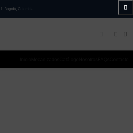
21. Bogotá, Colombia
0
Inicio
Mecanizados
Catálogo
Nosotros
FAQs
Contacto