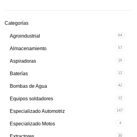
Categorías
64
Agroindustrial
57
Almacenamiento
16
Aspiradoras
12
Baterías
42
Bombas de Agua
12
Equipos soldadores
147
Especializado Automotriz
4
Especializado Motos
30
Extractores