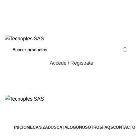
(601) 704 9294
321 335 0104
ventas@tecnoples.com
Carrera 30 # 5B 21. Bogotá, Colombia
321 335 0104
Accede / Registrate
Herramientas
INICIO
MECANIZADOS
CATÁLOGO
NOSOTROS
FAQS
CONTACTO
BE5049