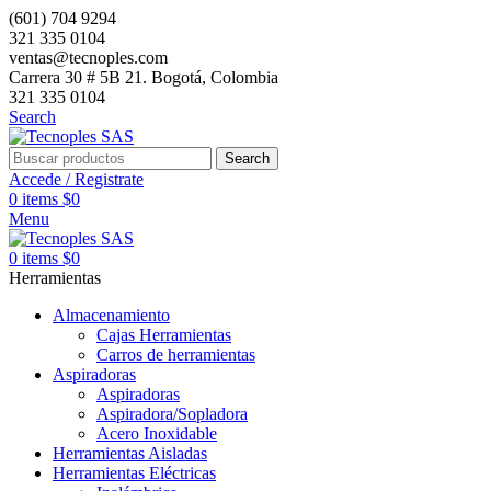
(601) 704 9294
321 335 0104
ventas@tecnoples.com
Carrera 30 # 5B 21. Bogotá, Colombia
321 335 0104
Search
Search
Accede / Registrate
0
items
$
0
Menu
0
items
$
0
Herramientas
Almacenamiento
Cajas Herramientas
Carros de herramientas
Aspiradoras
Aspiradoras
Aspiradora/Sopladora
Acero Inoxidable
Herramientas Aisladas
Herramientas Eléctricas