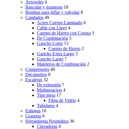
Aerosoles
4
Basculas y grameras
18
Bombas para inflar y valvulas
8
Candados
49
Acero Cuerpo Laminado
6
Cable con Llave
4
Cuerpo de Hierro con Coraza
3
De Combinación
5
Gancho Corto
15
Cuerpo de Hierro
2
Gancho Extra Largo
3
Gancho Largo
7
Maleteros de Combinación
2
Compresores
40
Decametros
8
Escaleras
32
De extensión
7
Multiposicion
4
Tipo tijera
17
Fibra de Vidrio
4
Tubulares
4
Eslingas
10
Graseras
6
Herramienta Neumática
36
Clavadoras
4