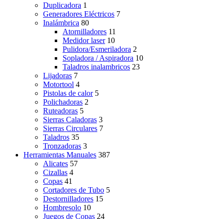
Duplicadora
1
Generadores Eléctricos
7
Inalámbrica
80
Atornilladores
11
Medidor laser
10
Pulidora/Esmeriladora
2
Sopladora / Aspiradora
10
Taladros inalambricos
23
Lijadoras
7
Motortool
4
Pistolas de calor
5
Polichadoras
2
Ruteadoras
5
Sierras Caladoras
3
Sierras Circulares
7
Taladros
35
Tronzadoras
3
Herramientas Manuales
387
Alicates
57
Cizallas
4
Copas
41
Cortadores de Tubo
5
Destornilladores
15
Hombresolo
10
Juegos de Copas
24