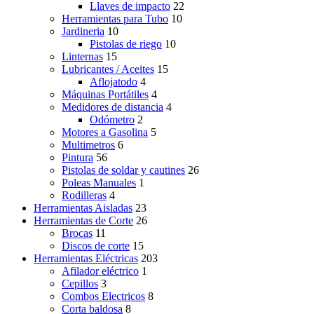
Llaves de impacto
22
Herramientas para Tubo
10
Jardineria
10
Pistolas de riego
10
Linternas
15
Lubricantes / Aceites
15
Aflojatodo
4
Máquinas Portátiles
4
Medidores de distancia
4
Odómetro
2
Motores a Gasolina
5
Multimetros
6
Pintura
56
Pistolas de soldar y cautines
26
Poleas Manuales
1
Rodilleras
4
Herramientas Aisladas
23
Herramientas de Corte
26
Brocas
11
Discos de corte
15
Herramientas Eléctricas
203
Afilador eléctrico
1
Cepillos
3
Combos Electricos
8
Corta baldosa
8