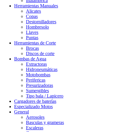
Inalámbrica
Herramientas Manuales
Alicates
Copas
Destornilladores
Hombresolo
Llaves
Puntas
Herramientas de Corte
Brocas
Discos de corte
Bombas de Agua
Extractoras
Hidroneumáticas
Motobombas
Perifericas
Presurizadoras
Sumergibles
Tipo bala / Lapicero
Cargadores de baterías
Especializado Motos
General
Aerosoles
Basculas y grameras
Escaleras