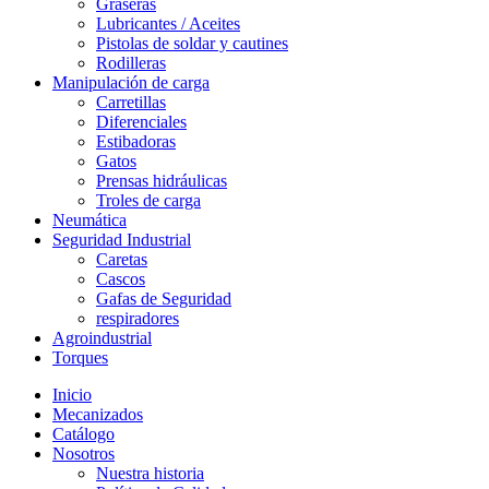
Graseras
Lubricantes / Aceites
Pistolas de soldar y cautines
Rodilleras
Manipulación de carga
Carretillas
Diferenciales
Estibadoras
Gatos
Prensas hidráulicas
Troles de carga
Neumática
Seguridad Industrial
Caretas
Cascos
Gafas de Seguridad
respiradores
Agroindustrial
Torques
Inicio
Mecanizados
Catálogo
Nosotros
Nuestra historia