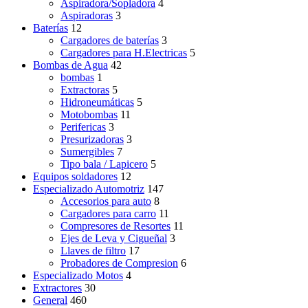
Aspiradora/Sopladora
4
Aspiradoras
3
Baterías
12
Cargadores de baterías
3
Cargadores para H.Electricas
5
Bombas de Agua
42
bombas
1
Extractoras
5
Hidroneumáticas
5
Motobombas
11
Perifericas
3
Presurizadoras
3
Sumergibles
7
Tipo bala / Lapicero
5
Equipos soldadores
12
Especializado Automotriz
147
Accesorios para auto
8
Cargadores para carro
11
Compresores de Resortes
11
Ejes de Leva y Cigueñal
3
Llaves de filtro
17
Probadores de Compresion
6
Especializado Motos
4
Extractores
30
General
460