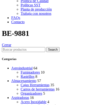
Política de Calidad
Políticas SST
Planta de producción
Trabaja con nosotros
FAQs
Contacto
BE-9881
Cerrar
Search
Categorías
Agroindustrial
64
Fumigadores
10
Rastrillos
8
Almacenamiento
57
Cajas Herramientas
35
Carros de herramientas
16
Organizadores
5
Aspiradoras
16
Acero Inoxidable
4