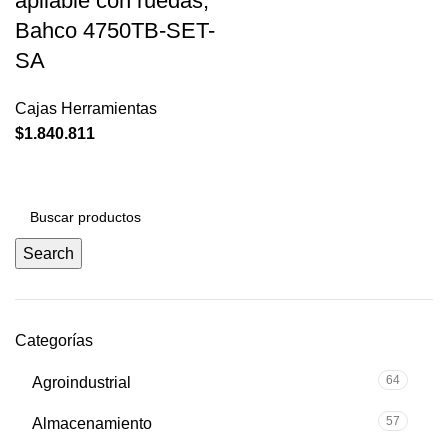
apilable con ruedas,
Bahco 4750TB-SET-
SA
Cajas Herramientas
$
1.840.811
Search
Categorías
64
Agroindustrial
57
Almacenamiento