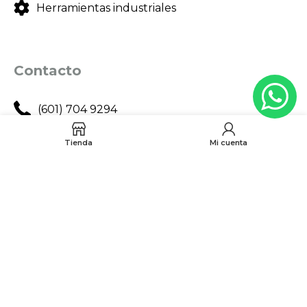
Herramientas industriales
Contacto
(601) 704 9294
321 335 0104
Tienda
Mi cuenta
ventas@tecnoples.com
Carrera 30 # 5B 21. Bogotá, Colombia
Tienes alguna
Peticion, Queja, Reclamo o
Sugerencia?
Escribenos a:
quejasyreclamos@tecnoples.com.co
Politica de Calidad
Politica Comercial Tecnoples