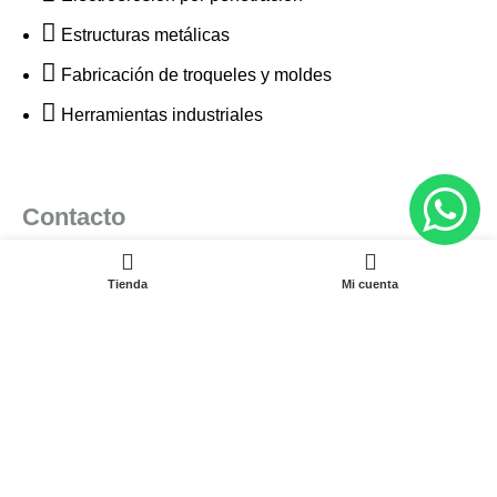
Estructuras metálicas
Fabricación de troqueles y moldes
Herramientas industriales
Contacto
(601) 704 9294
Tienda
Mi cuenta
321 335 0104
ventas@tecnoples.com
Carrera 30 # 5B 21. Bogotá, Colombia
Tienes alguna
Peticion, Queja, Reclamo o
Sugerencia?
Escribenos a: