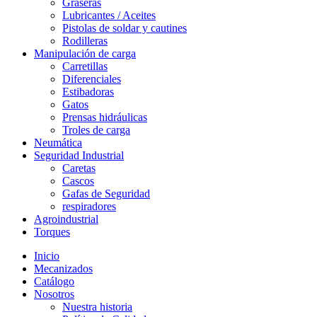
Graseras
Lubricantes / Aceites
Pistolas de soldar y cautines
Rodilleras
Manipulación de carga
Carretillas
Diferenciales
Estibadoras
Gatos
Prensas hidráulicas
Troles de carga
Neumática
Seguridad Industrial
Caretas
Cascos
Gafas de Seguridad
respiradores
Agroindustrial
Torques
Inicio
Mecanizados
Catálogo
Nosotros
Nuestra historia