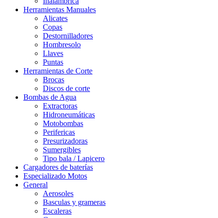
Inalámbrica
Herramientas Manuales
Alicates
Copas
Destornilladores
Hombresolo
Llaves
Puntas
Herramientas de Corte
Brocas
Discos de corte
Bombas de Agua
Extractoras
Hidroneumáticas
Motobombas
Perifericas
Presurizadoras
Sumergibles
Tipo bala / Lapicero
Cargadores de baterías
Especializado Motos
General
Aerosoles
Basculas y grameras
Escaleras