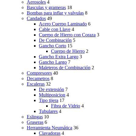
Aerosoles
4
Basculas y grameras
18
Bombas para inflar y valvulas
8
Candados
49
Acero Cuerpo Laminado
6
Cable con Llave
4
Cuerpo de Hierro con Coraza
3
De Combinación
5
Gancho Corto
15
Cuerpo de Hierro
2
Gancho Extra Largo
3
Gancho Largo
7
Maleteros de Combinación
2
Compresores
40
Decametros
8
Escaleras
32
De extensión
7
Multiposicion
4
Tipo tijera
17
Fibra de Vidrio
4
Tubulares
4
Eslingas
10
Graseras
6
Herramienta Neumática
36
Clavadoras
4