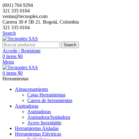
(601) 704 9294
321 335 0104
ventas@tecnoples.com
Carrera 30 # 5B 21. Bogotá, Colombia
321 335 0104
Search
Search
Accede / Registrate
0
items
$
0
Menu
0
items
$
0
Herramientas
Almacenamiento
Cajas Herramientas
Carros de herramientas
Aspiradoras
Aspiradoras
Aspiradora/Sopladora
Acero Inoxidable
Herramientas Aisladas
Herramientas Eléctricas