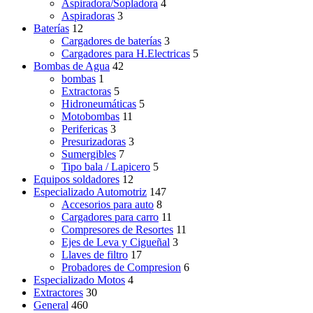
Aspiradora/Sopladora
4
Aspiradoras
3
Baterías
12
Cargadores de baterías
3
Cargadores para H.Electricas
5
Bombas de Agua
42
bombas
1
Extractoras
5
Hidroneumáticas
5
Motobombas
11
Perifericas
3
Presurizadoras
3
Sumergibles
7
Tipo bala / Lapicero
5
Equipos soldadores
12
Especializado Automotriz
147
Accesorios para auto
8
Cargadores para carro
11
Compresores de Resortes
11
Ejes de Leva y Cigueñal
3
Llaves de filtro
17
Probadores de Compresion
6
Especializado Motos
4
Extractores
30
General
460