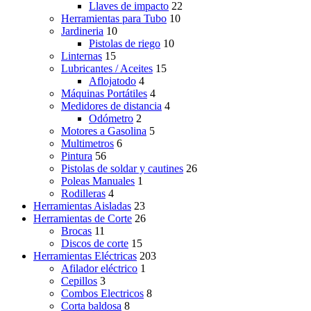
Llaves de impacto
22
Herramientas para Tubo
10
Jardineria
10
Pistolas de riego
10
Linternas
15
Lubricantes / Aceites
15
Aflojatodo
4
Máquinas Portátiles
4
Medidores de distancia
4
Odómetro
2
Motores a Gasolina
5
Multimetros
6
Pintura
56
Pistolas de soldar y cautines
26
Poleas Manuales
1
Rodilleras
4
Herramientas Aisladas
23
Herramientas de Corte
26
Brocas
11
Discos de corte
15
Herramientas Eléctricas
203
Afilador eléctrico
1
Cepillos
3
Combos Electricos
8
Corta baldosa
8