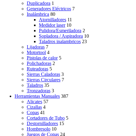
Duplicadora
1
Generadores Eléctricos
7
Inalámbrica
80
Atornilladores
11
Medidor laser
10
Pulidora/Esmeriladora
2
Sopladora / Aspiradora
10
Taladros inalambricos
23
Lijadoras
7
Motortool
4
Pistolas de calor
5
Polichadoras
2
Ruteadoras
5
Sierras Caladoras
3
Sierras Circulares
7
Taladros
35
Tronzadoras
3
Herramientas Manuales
387
Alicates
57
Cizallas
4
Copas
41
Cortadores de Tubo
5
Destornilladores
15
Hombresolo
10
Juegos de Copas
24