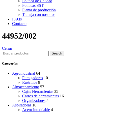
Política de Calidad
Políticas SST
Planta de producción
Trabaja con nosotros
FAQs
Contacto
44952/002
Cerrar
Search
Categorías
Agroindustrial
64
Fumigadores
10
Rastrillos
8
Almacenamiento
57
Cajas Herramientas
35
Carros de herramientas
16
Organizadores
5
Aspiradoras
16
Acero Inoxidable
4