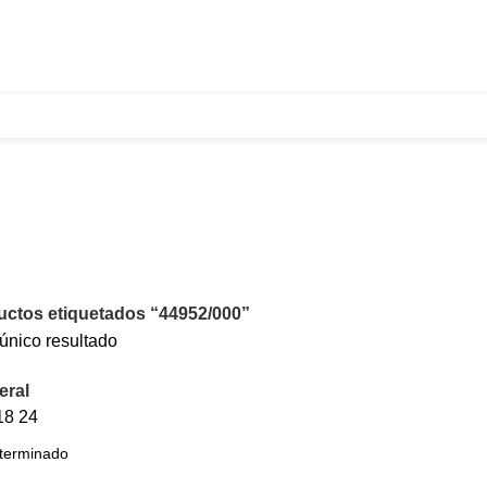
321 335 0104
ventas@tecnoples.com
Carrera 30 # 5B 21
uctos etiquetados “44952/000”
único resultado
eral
18
24