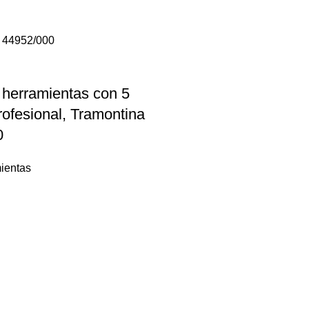
 herramientas con 5
rofesional, Tramontina
0
ientas