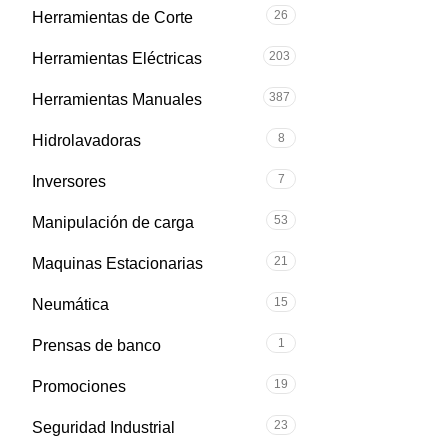
26
Herramientas de Corte
203
Herramientas Eléctricas
387
Herramientas Manuales
8
Hidrolavadoras
7
Inversores
53
Manipulación de carga
21
Maquinas Estacionarias
15
Neumática
1
Prensas de banco
19
Promociones
23
Seguridad Industrial