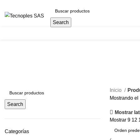
(601) 704 9294
Search
Herramientas
44952/000
Inicio
Prod
Mostrando el 
Search
Mostrar lat
Mostrar
9
12
Categorías