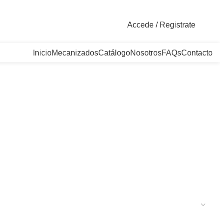
. Bogotá, Colombia
Accede / Registrate
Inicio
Mecanizados
Catálogo
Nosotros
FAQs
Contacto