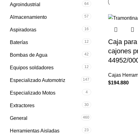
64
Agroindustrial
57
Almacenamiento
16
Aspiradoras
Caja para
12
Baterías
cajones p
42
Bombas de Agua
44952/00
12
Equipos soldadores
Cajas Herram
147
Especializado Automotriz
$
194.880
4
Especializado Motos
30
Extractores
460
General
23
Herramientas Aisladas