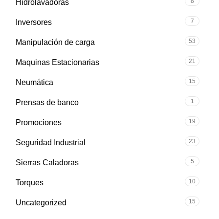
8
Hidrolavadoras
7
Inversores
53
Manipulación de carga
21
Maquinas Estacionarias
15
Neumática
1
Prensas de banco
19
Promociones
23
Seguridad Industrial
5
Sierras Caladoras
10
Torques
15
Uncategorized