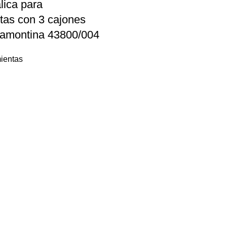
lica para
tas con 3 cajones
ramontina 43800/004
ientas