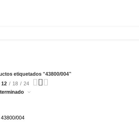
321 335 0104
ventas@tecnoples.com
Carrera 30 # 5B 21
43800/004
uctos etiquetados “43800/004”
12
18
24