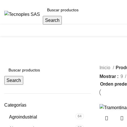
(601) 704 9294
Search
Herramientas
Inicio
Prod
Mostrar
9
Search
Categorías
64
Agroindustrial