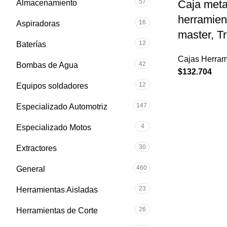
57
Caja meta
Almacenamiento
herramien
16
Aspiradoras
master, T
12
Baterías
Cajas Herram
42
Bombas de Agua
$
132.704
12
Equipos soldadores
147
Especializado Automotriz
4
Especializado Motos
30
Extractores
460
General
23
Herramientas Aisladas
26
Herramientas de Corte