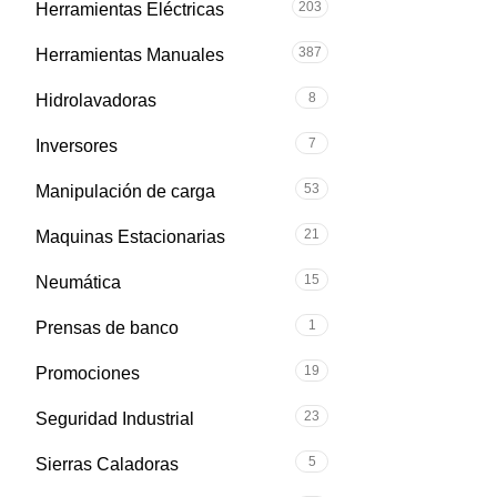
203
Herramientas Eléctricas
387
Herramientas Manuales
8
Hidrolavadoras
7
Inversores
53
Manipulación de carga
21
Maquinas Estacionarias
15
Neumática
1
Prensas de banco
19
Promociones
23
Seguridad Industrial
5
Sierras Caladoras