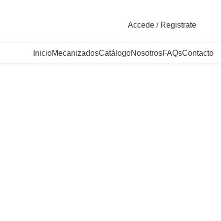
. Bogotá, Colombia
Accede / Registrate
Inicio
Mecanizados
Catálogo
Nosotros
FAQs
Contacto