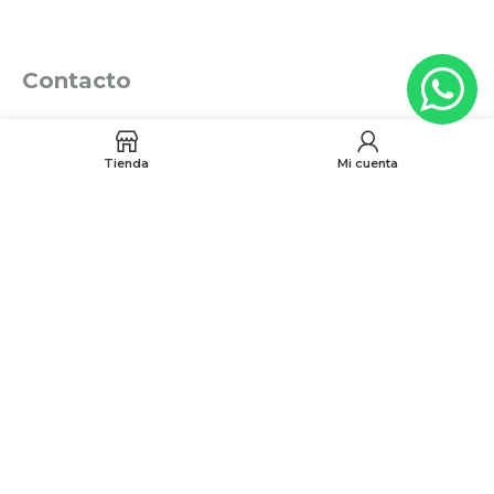
Contacto
(601) 704 9294
Tienda
Mi cuenta
321 335 0104
ventas@tecnoples.com
Carrera 30 # 5B 21. Bogotá, Colombia
Tienes alguna
Peticion, Queja, Reclamo o
Sugerencia?
Escribenos a:
quejasyreclamos@tecnoples.com.co
Politica de Calidad
Politica Comercial Tecnoples
Politica de privacidad