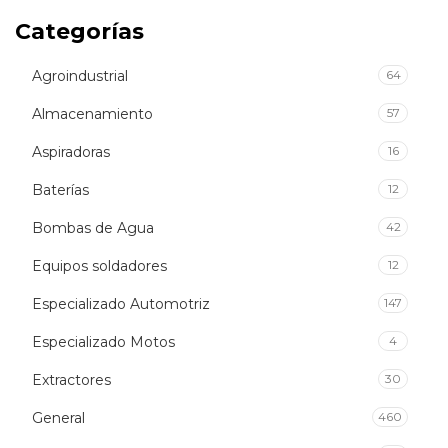
Categorías
Agroindustrial
64
Almacenamiento
57
Aspiradoras
16
Baterías
12
Bombas de Agua
42
Equipos soldadores
12
Especializado Automotriz
147
Especializado Motos
4
Extractores
30
General
460