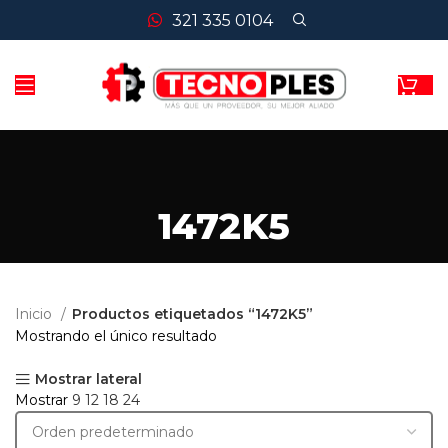
321 335 0104
1472K5
Inicio
Productos etiquetados “1472K5”
Mostrando el único resultado
Mostrar lateral
Mostrar
9
12
18
24