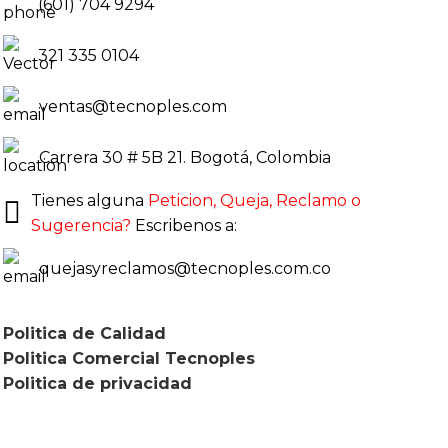
(601) 704 9294
321 335 0104
ventas@tecnoples.com
Carrera 30 # 5B 21. Bogotá, Colombia
Tienes alguna
Peticion, Queja, Reclamo o
Sugerencia?
Escribenos a:
quejasyreclamos@tecnoples.com.co
Politica de Calidad
Politica Comercial Tecnoples
Politica de privacidad