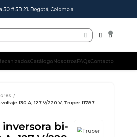
a 30 # 5B 21. Bogotá, Colombia
0
ecanizados
Catálogo
Nosotros
FAQs
Contacto
dores
-voltaje 130 A, 127 V/220 V, Truper 11787
inversora bi-