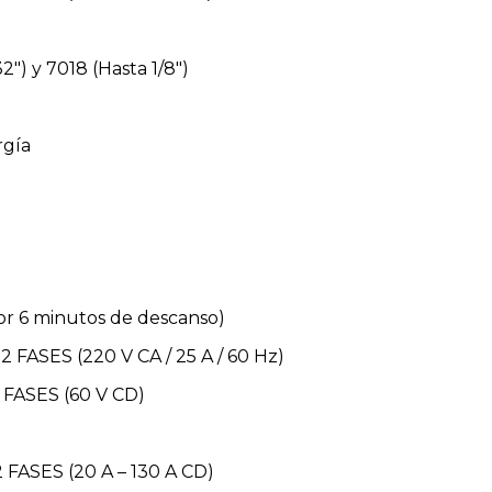
2″) y 7018 (Hasta 1/8″)
rgía
por 6 minutos de descanso)
 2 FASES (220 V CA / 25 A / 60 Hz)
 2 FASES (60 V CD)
2 FASES (20 A – 130 A CD)