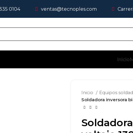
 335 0104
ventas@tecnoples.com
Carrer
Inicio
M
Inicio
Equipos solda
Soldadora inversora bi
Soldadora 