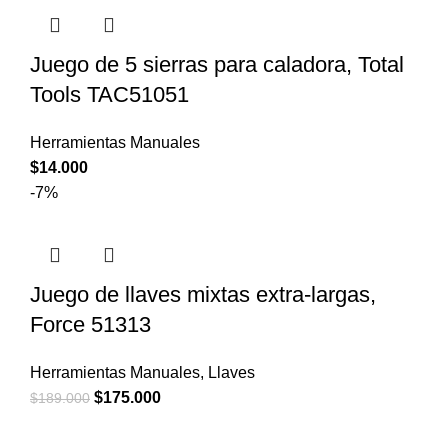
Juego de 5 sierras para caladora, Total
Tools TAC51051
Herramientas Manuales
$
14.000
-7%
Juego de llaves mixtas extra-largas,
Force 51313
Herramientas Manuales
,
Llaves
El
El
$
175.000
$
189.000
precio
precio
original
actual