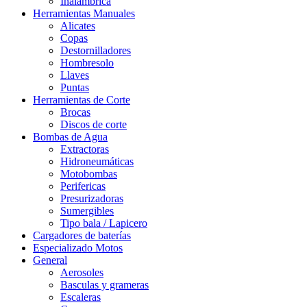
Inalámbrica
Herramientas Manuales
Alicates
Copas
Destornilladores
Hombresolo
Llaves
Puntas
Herramientas de Corte
Brocas
Discos de corte
Bombas de Agua
Extractoras
Hidroneumáticas
Motobombas
Perifericas
Presurizadoras
Sumergibles
Tipo bala / Lapicero
Cargadores de baterías
Especializado Motos
General
Aerosoles
Basculas y grameras
Escaleras