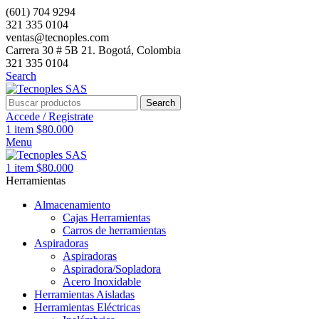
(601) 704 9294
321 335 0104
ventas@tecnoples.com
Carrera 30 # 5B 21. Bogotá, Colombia
321 335 0104
Search
Search
Accede / Registrate
1
item
$
80.000
Menu
1
item
$
80.000
Herramientas
Almacenamiento
Cajas Herramientas
Carros de herramientas
Aspiradoras
Aspiradoras
Aspiradora/Sopladora
Acero Inoxidable
Herramientas Aisladas
Herramientas Eléctricas