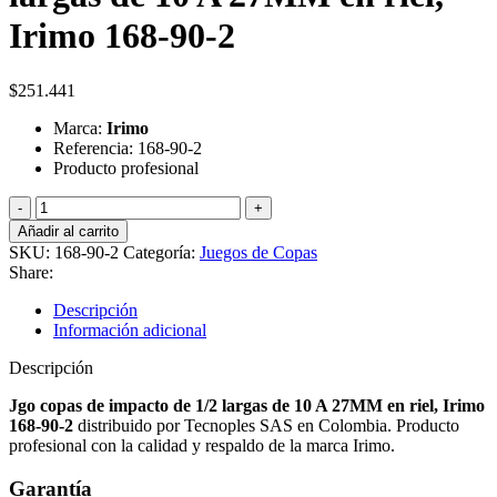
Irimo 168-90-2
$
251.441
Marca:
Irimo
Referencia: 168-90-2
Producto profesional
Jgo
copas
Añadir al carrito
de
SKU:
168-90-2
Categoría:
Juegos de Copas
impacto
Share:
de
1/2
Descripción
largas
Información adicional
de
10
Descripción
A
27MM
Jgo copas de impacto de 1/2 largas de 10 A 27MM en riel, Irimo
en
168-90-2
distribuido por Tecnoples SAS en Colombia. Producto
riel,
profesional con la calidad y respaldo de la marca Irimo.
Irimo
168-
Garantía