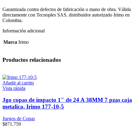
90-
2
Garantizada contra defectos de fabricación o mano de obra. Válida
cantidad
directamente con Tecnoples SAS, distribuidor autorizado Irimo en
Colombia.
Información adicional
Marca
Irimo
Productos relacionados
Añadir al carrito
Vista rápida
Jgo copas de impacto 1″ de 24 A 38MM 7 pzas caja
metalica, Irimo 177-10-5
Juegos de Copas
$
871.759