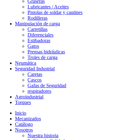
Graseras
Lubricantes / Aceites
Pistolas de soldar y cautines
Rodilleras
Manipulación de carga
Carretillas
Diferenciales
Estibadoras
Gatos
Prensas hidráulicas
Troles de carga
Neumática
Seguridad Industrial
Caretas
Cascos
Gafas de Seguridad
respiradores
Agroindustrial
Torques
Inicio
Mecanizados
Catálogo
Nosotros
Nuestra historia