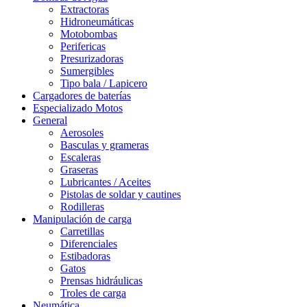
Extractoras
Hidroneumáticas
Motobombas
Perifericas
Presurizadoras
Sumergibles
Tipo bala / Lapicero
Cargadores de baterías
Especializado Motos
General
Aerosoles
Basculas y grameras
Escaleras
Graseras
Lubricantes / Aceites
Pistolas de soldar y cautines
Rodilleras
Manipulación de carga
Carretillas
Diferenciales
Estibadoras
Gatos
Prensas hidráulicas
Troles de carga
Neumática