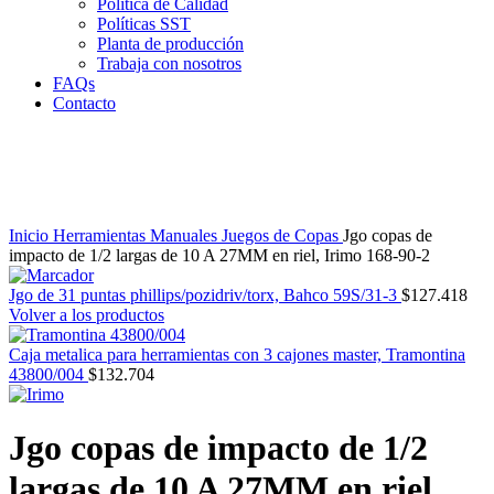
Política de Calidad
Políticas SST
Planta de producción
Trabaja con nosotros
FAQs
Contacto
Clic para agrandar
Inicio
Herramientas Manuales
Juegos de Copas
Jgo copas de
impacto de 1/2 largas de 10 A 27MM en riel, Irimo 168-90-2
Jgo de 31 puntas phillips/pozidriv/torx, Bahco 59S/31-3
$
127.418
Volver a los productos
Caja metalica para herramientas con 3 cajones master, Tramontina
43800/004
$
132.704
Jgo copas de impacto de 1/2
largas de 10 A 27MM en riel,