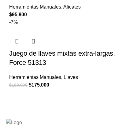
Herramientas Manuales
,
Alicates
$
95.800
-7%
Juego de llaves mixtas extra-largas,
Force 51313
Herramientas Manuales
,
Llaves
El
El
$
175.000
$
189.000
precio
precio
original
actual
era:
es:
$189.000.
$175.000.