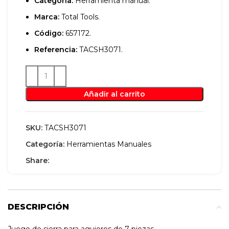
Categoría:
Herramienta manual.
Marca:
Total Tools.
Código:
657172.
Referencia:
TACSH3071.
Añadir al carrito
SKU:
TACSH3071
Categoría:
Herramientas Manuales
Share:
DESCRIPCIÓN
Juego de sierra para agujeros de 7 piezas.