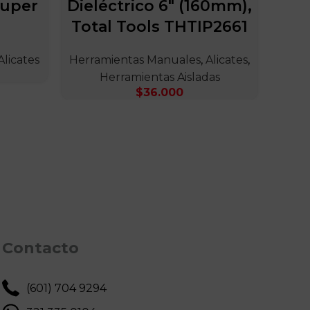
ruper
Dieléctrico 6″ (160mm),
extr
Total Tools THTIP2661
Herr
Alicates
Herramientas Manuales
,
Alicates
,
Herramientas Aisladas
$
36.000
Contacto
(601) 704 9294