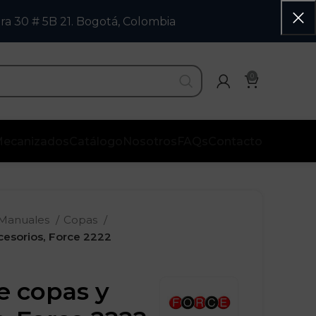
ra 30 # 5B 21. Bogotá, Colombia
0
ecanizados
Catálogo
Nosotros
FAQs
Contacto
 Manuales
Copas
cesorios, Force 2222
e copas y