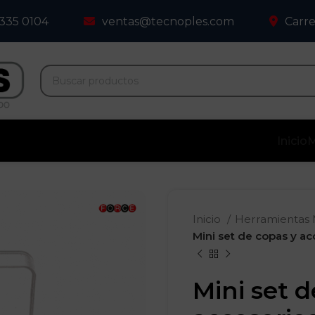
 335 0104
ventas@tecnoples.com
Carre
Inicio
M
Inicio
Herramientas
Mini set de copas y ac
Mini set d