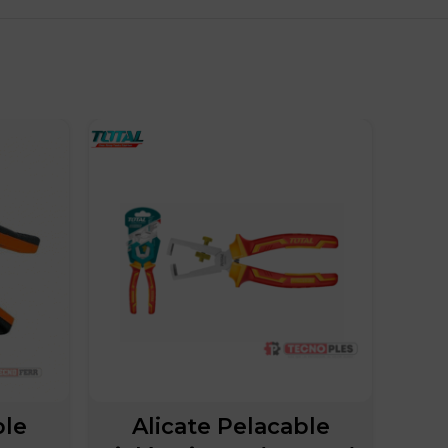
-7%
ble
Alicate Pelacable
Jue