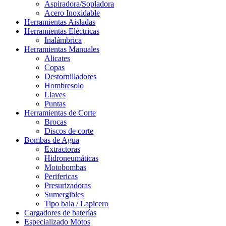
Aspiradora/Sopladora
Acero Inoxidable
Herramientas Aisladas
Herramientas Eléctricas
Inalámbrica
Herramientas Manuales
Alicates
Copas
Destornilladores
Hombresolo
Llaves
Puntas
Herramientas de Corte
Brocas
Discos de corte
Bombas de Agua
Extractoras
Hidroneumáticas
Motobombas
Perifericas
Presurizadoras
Sumergibles
Tipo bala / Lapicero
Cargadores de baterías
Especializado Motos