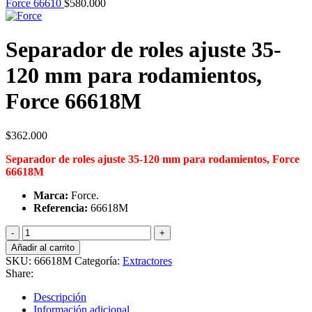
Force 66610
$
580.000
Separador de roles ajuste 35-
120 mm para rodamientos,
Force 66618M
$
362.000
Separador de roles ajuste 35-120 mm para rodamientos, Force
66618M
Marca:
Force.
Referencia:
66618M
Separador
de
Añadir al carrito
roles
SKU:
66618M
Categoría:
Extractores
ajuste
Share:
35-
120
Descripción
mm
Información adicional