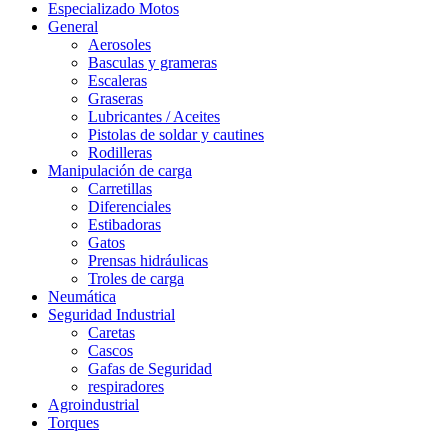
Especializado Motos
General
Aerosoles
Basculas y grameras
Escaleras
Graseras
Lubricantes / Aceites
Pistolas de soldar y cautines
Rodilleras
Manipulación de carga
Carretillas
Diferenciales
Estibadoras
Gatos
Prensas hidráulicas
Troles de carga
Neumática
Seguridad Industrial
Caretas
Cascos
Gafas de Seguridad
respiradores
Agroindustrial
Torques