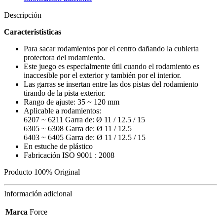
para
rodamientos,
Descripción
Force
66618M
Caracterististicas
cantidad
Para sacar rodamientos por el centro dañando la cubierta
protectora del rodamiento.
Este juego es especialmente útil cuando el rodamiento es
inaccesible por el exterior y también por el interior.
Las garras se insertan entre las dos pistas del rodamiento
tirando de la pista exterior.
Rango de ajuste: 35 ~ 120 mm
Aplicable a rodamientos:
6207 ~ 6211 Garra de: Ø 11 / 12.5 / 15
6305 ~ 6308 Garra de: Ø 11 / 12.5
6403 ~ 6405 Garra de: Ø 11 / 12.5 / 15
En estuche de plástico
Fabricación ISO 9001 : 2008
Producto 100% Original
Información adicional
Marca
Force