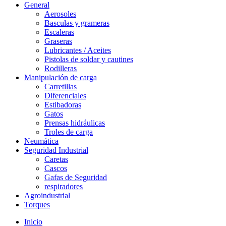
General
Aerosoles
Basculas y grameras
Escaleras
Graseras
Lubricantes / Aceites
Pistolas de soldar y cautines
Rodilleras
Manipulación de carga
Carretillas
Diferenciales
Estibadoras
Gatos
Prensas hidráulicas
Troles de carga
Neumática
Seguridad Industrial
Caretas
Cascos
Gafas de Seguridad
respiradores
Agroindustrial
Torques
Inicio