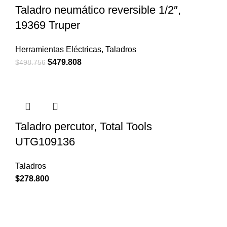
Taladro neumático reversible 1/2″,
19369 Truper
Herramientas Eléctricas
,
Taladros
El
El
$
479.808
$
498.756
precio
precio
original
actual
era:
es:
$498.756.
$479.808.
Taladro percutor, Total Tools
UTG109136
Taladros
$
278.800