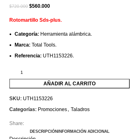
El
El
$
560.000
$
720.000
precio
precio
Rotomartillo Sds-plus.
original
actual
era:
es:
Categoría:
Herramienta alámbrica.
$720.000.
$560.000.
Marca:
Total Tools.
Referencia:
UTH1153226.
AÑADIR AL CARRITO
SKU:
UTH1153226
Categorías:
Promociones
,
Taladros
Share:
DESCRIPCIÓN
INFORMACIÓN ADICIONAL
Descripción