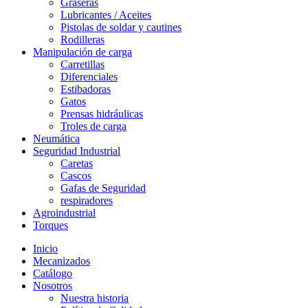
Graseras
Lubricantes / Aceites
Pistolas de soldar y cautines
Rodilleras
Manipulación de carga
Carretillas
Diferenciales
Estibadoras
Gatos
Prensas hidráulicas
Troles de carga
Neumática
Seguridad Industrial
Caretas
Cascos
Gafas de Seguridad
respiradores
Agroindustrial
Torques
Inicio
Mecanizados
Catálogo
Nosotros
Nuestra historia