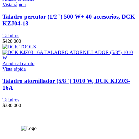
Vista rápida
Taladro percutor (1/2″) 500 W+ 40 accesorios, DCK
KZJ04-13
Taladros
$
420.000
Añadir al carrito
Vista rápida
Taladro atornillador (5/8″) 1010 W, DCK KJZ03-
16A
Taladros
$
330.000