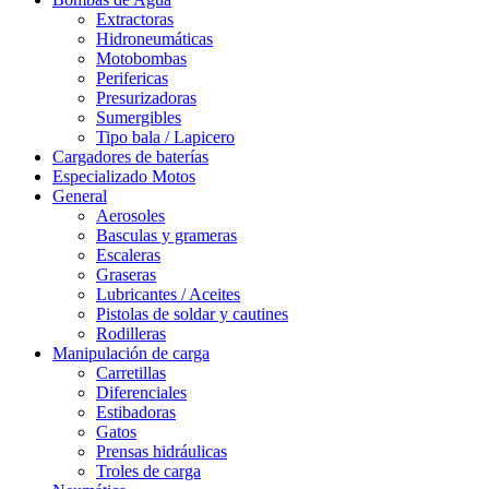
Extractoras
Hidroneumáticas
Motobombas
Perifericas
Presurizadoras
Sumergibles
Tipo bala / Lapicero
Cargadores de baterías
Especializado Motos
General
Aerosoles
Basculas y grameras
Escaleras
Graseras
Lubricantes / Aceites
Pistolas de soldar y cautines
Rodilleras
Manipulación de carga
Carretillas
Diferenciales
Estibadoras
Gatos
Prensas hidráulicas
Troles de carga