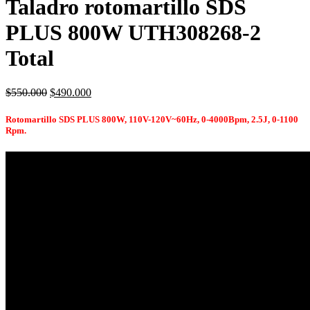
Taladro rotomartillo SDS
PLUS 800W UTH308268-2
Total
El
El
$
550.000
$
490.000
precio
precio
original
actual
Rotomartillo SDS PLUS 800W, 110V-120V~60Hz, 0-4000Bpm, 2.5J, 0-1100
era:
es:
Rpm.
$550.000.
$490.000.