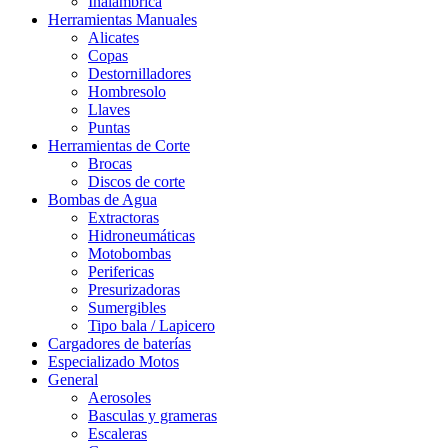
Inalámbrica
Herramientas Manuales
Alicates
Copas
Destornilladores
Hombresolo
Llaves
Puntas
Herramientas de Corte
Brocas
Discos de corte
Bombas de Agua
Extractoras
Hidroneumáticas
Motobombas
Perifericas
Presurizadoras
Sumergibles
Tipo bala / Lapicero
Cargadores de baterías
Especializado Motos
General
Aerosoles
Basculas y grameras
Escaleras