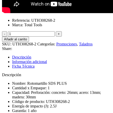
Referencia: UTH308268-2
Marca: Total Tools
Taladro
rotomartillo
Añadir al carrito
SDS
SKU:
UTH308268-2
Categorías:
Promociones
,
Taladros
PLUS
Share:
800W
UTH308268-
Descripción
2
Información adicional
Total
Ficha Técnica
cantidad
Descripción
Nombre: Rotomartillo SDS PLUS
Cantidad x Empaque: 1
Capacidad: Perforación: concreto: 26mm; acero: 13mm;
madera: 30mm
Código de producto: UTH308268-2
Energía de impacto (J): 2.5J
Garantía: 1 año