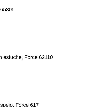
e 65305
n estuche, Force 62110
spejo, Force 617