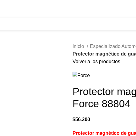
321 335 0104
ventas@tecnoples.com
Carrera 30 # 5B 21
Inicio
Especializado Autom
Protector magnético de gu
Volver a los productos
Protector mag
Force 88804
$
56.200
Protector magnético de gu