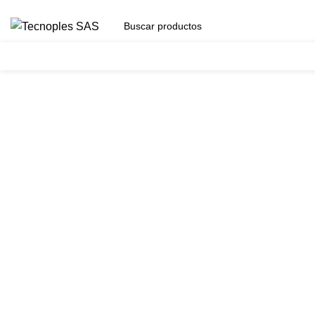
(601) 704 9294
Herramientas
Clic para agrandar