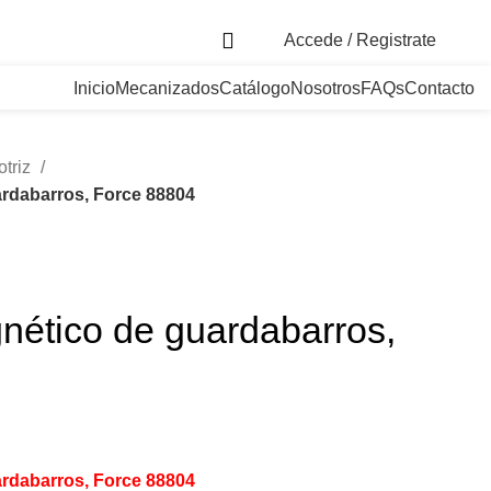
. Bogotá, Colombia
Accede / Registrate
Inicio
Mecanizados
Catálogo
Nosotros
FAQs
Contacto
otriz
ardabarros, Force 88804
nético de guardabarros,
ardabarros, Force 88804