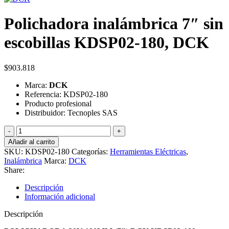
Polichadora inalámbrica 7″ sin
escobillas KDSP02-180, DCK
$
903.818
Marca:
DCK
Referencia: KDSP02-180
Producto profesional
Distribuidor: Tecnoples SAS
Polichadora
inalámbrica
Añadir al carrito
7"
SKU:
KDSP02-180
Categorías:
Herramientas Eléctricas
,
sin
Inalámbrica
Marca:
DCK
escobillas
Share:
KDSP02-
180,
Descripción
DCK
Información adicional
cantidad
Descripción