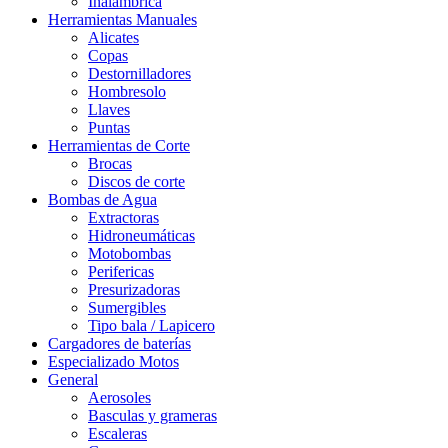
Inalámbrica
Herramientas Manuales
Alicates
Copas
Destornilladores
Hombresolo
Llaves
Puntas
Herramientas de Corte
Brocas
Discos de corte
Bombas de Agua
Extractoras
Hidroneumáticas
Motobombas
Perifericas
Presurizadoras
Sumergibles
Tipo bala / Lapicero
Cargadores de baterías
Especializado Motos
General
Aerosoles
Basculas y grameras
Escaleras