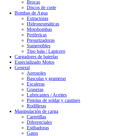
Brocas
Discos de corte
Bombas de Agua
Extractoras
Hidroneumáticas
Motobombas
Perifericas
Presurizadoras
Sumergibles
Tipo bala / Lapicero
Cargadores de baterías
Especializado Motos
General
Aerosoles
Basculas y grameras
Escaleras
Graseras
Lubricantes / Aceites
Pistolas de soldar y cautines
Rodilleras
Manipulación de carga
Carretillas
Diferenciales
Estibadoras
Gatos