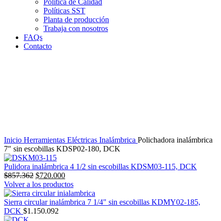
Política de Calidad
Políticas SST
Planta de producción
Trabaja con nosotros
FAQs
Contacto
Clic para agrandar
Inicio
Herramientas Eléctricas
Inalámbrica
Polichadora inalámbrica
7″ sin escobillas KDSP02-180, DCK
Pulidora inalámbrica 4 1/2 sin escobillas KDSM03-115, DCK
El
El
$
857.362
$
720.000
precio
precio
Volver a los productos
original
actual
era:
es:
Sierra circular inalámbrica 7 1/4" sin escobillas KDMY02-185,
$857.362.
$720.000.
DCK
$
1.150.092