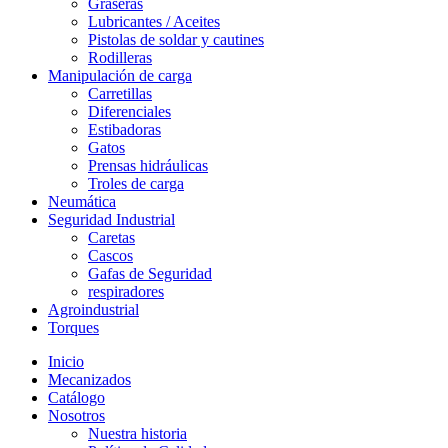
Graseras
Lubricantes / Aceites
Pistolas de soldar y cautines
Rodilleras
Manipulación de carga
Carretillas
Diferenciales
Estibadoras
Gatos
Prensas hidráulicas
Troles de carga
Neumática
Seguridad Industrial
Caretas
Cascos
Gafas de Seguridad
respiradores
Agroindustrial
Torques
Inicio
Mecanizados
Catálogo
Nosotros
Nuestra historia